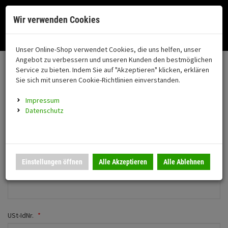
Menü
Search
Waren
Menü schließen
Warenkorb schließen
Cookies helfen uns bei der Bereitstellung unserer Dienste. Durch die
Wir verwenden Cookies
Nutzung unserer Dienste erklären Sie sich damit einverstanden!
Alle Kategorien
Motorrad auswählen
Okay
Datenschutz
Zur Startseite
0 ARTIKEL IM WARENKORB
Unser Online-Shop verwendet Cookies, die uns helfen, unser
Neues Firmenkonto anlegen
FAHRZEUGTEILE
Ihr Warenkorb ist momentan leer.
(76
Angebot zu verbessern und unseren Kunden den bestmöglichen
Fahrzeugteile
Ergebnisse (
)
Service zu bieten. Indem Sie auf "Akzeptieren" klicken, erklären
Fertig
Wechseln zu Privatkunde
Sie sich mit unseren Cookie-Richtlinien einverstanden.
Neuheiten
Schutz/Sicherheit
Impressum
coming soon
Persönliche Daten
Datenschutz
Verkleidung
Anrede
Montageständer
Anmelden
|
Registrieren
Merkzettel
Herr
Frau
Einstellungen öffnen
Alle Akzeptieren
Alle Ablehnen
Beleuchtung
Firmenname
*
Gepäck
Auspuff
USt-IdNr.
*