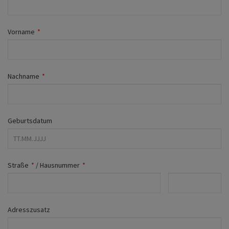
Fahrwerk
Zubehör
Vorname
*
Merchandise
Nachname
*
Geburtsdatum
Straße
*
/
Hausnummer
*
Adresszusatz