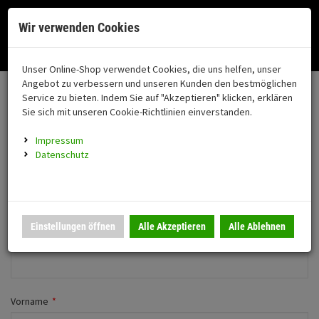
Menü
Search
Waren
Menü schließen
Warenkorb schließen
Cookies helfen uns bei der Bereitstellung unserer Dienste. Durch die
Wir verwenden Cookies
Nutzung unserer Dienste erklären Sie sich damit einverstanden!
Alle Kategorien
Motorrad auswählen
Okay
Datenschutz
Zur Startseite
0 ARTIKEL IM WARENKORB
Unser Online-Shop verwendet Cookies, die uns helfen, unser
Neues Konto anlegen
FAHRZEUGTEILE
Ihr Warenkorb ist momentan leer.
(76
Angebot zu verbessern und unseren Kunden den bestmöglichen
Fahrzeugteile
Ergebnisse (
)
Service zu bieten. Indem Sie auf "Akzeptieren" klicken, erklären
Fertig
Wechseln zu Firmenkunde
Sie sich mit unseren Cookie-Richtlinien einverstanden.
Neuheiten
Schutz/Sicherheit
Impressum
coming soon
Persönliche Daten
Datenschutz
Verkleidung
Anrede
*
Montageständer
Anmelden
|
Registrieren
Merkzettel
Herr
Frau
Einstellungen öffnen
Alle Akzeptieren
Alle Ablehnen
Beleuchtung
Firma
Gepäck
Auspuff
Vorname
*