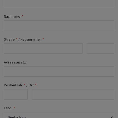
Fahrwerk
Zubehör
Nachname
*
Merchandise
Straße
*
/
Hausnummer
*
Adresszusatz
Postleitzahl
*
/
Ort
*
Land
*