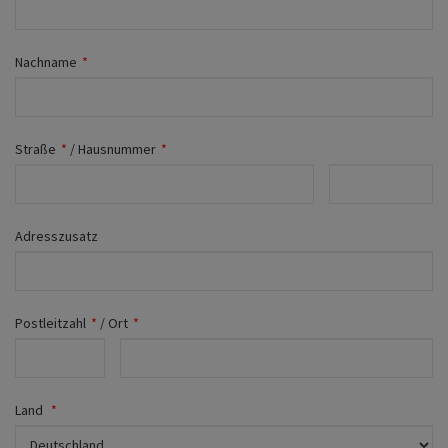
Fahrwerk
Zubehör
Nachname
*
Merchandise
Straße
*
/
Hausnummer
*
Adresszusatz
Postleitzahl
*
/
Ort
*
Land
*