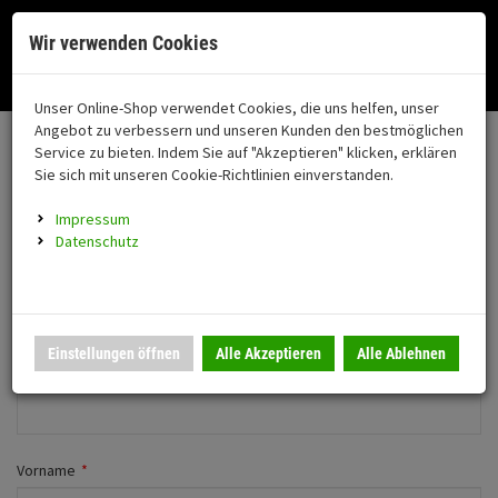
Menü
Search
Waren
Menü schließen
Warenkorb schließen
Cookies helfen uns bei der Bereitstellung unserer Dienste. Durch die
Wir verwenden Cookies
Nutzung unserer Dienste erklären Sie sich damit einverstanden!
Alle Kategorien
Motorrad auswählen
Okay
Datenschutz
Zur Startseite
0 ARTIKEL IM WARENKORB
Unser Online-Shop verwendet Cookies, die uns helfen, unser
Neues Konto anlegen
FAHRZEUGTEILE
Ihr Warenkorb ist momentan leer.
(76
Angebot zu verbessern und unseren Kunden den bestmöglichen
Fahrzeugteile
Ergebnisse (
)
Service zu bieten. Indem Sie auf "Akzeptieren" klicken, erklären
Fertig
Wechseln zu Firmenkunde
Sie sich mit unseren Cookie-Richtlinien einverstanden.
Neuheiten
Schutz/Sicherheit
Impressum
coming soon
Persönliche Daten
Datenschutz
Verkleidung
Anrede
*
Montageständer
Anmelden
|
Registrieren
Merkzettel
Herr
Frau
Einstellungen öffnen
Alle Akzeptieren
Alle Ablehnen
Beleuchtung
Firma
Gepäck
Auspuff
Vorname
*