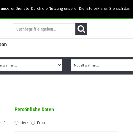
Support: 03501-57197
 unserer Dienste. Durch die Nutzung unserer Dienste erklären Sie sich dami
Mein Konto
Mo. -Fr. 07:30 - 15:30
oon
Persönliche Daten
e
*
Herr
Frau