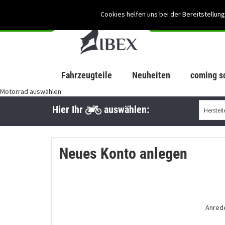
Cookies helfen uns bei der Bereitstellung
Fahrzeugteile
Neuheiten
coming s
Motorrad auswählen
Hier Ihr
auswählen:
Neues Konto anlegen
Anred