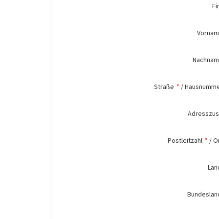
Fi
Vorna
Nachna
Straße
*
/
Hausnumm
Adresszus
Postleitzahl
*
/
O
Lan
Bundeslan