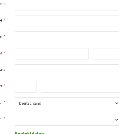
rma
me
*
me
*
er
*
atz
rt
*
d
*
d
*
Kontaktdaten