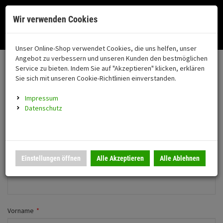
Menü
Search
Waren
Menü schließen
Warenkorb schließen
Cookies helfen uns bei der Bereitstellung unserer Dienste. Durch die
Wir verwenden Cookies
Nutzung unserer Dienste erklären Sie sich damit einverstanden!
Alle Kategorien
Motorrad auswählen
Okay
Datenschutz
Zur Startseite
0 ARTIKEL IM WARENKORB
Unser Online-Shop verwendet Cookies, die uns helfen, unser
Neues Konto anlegen
FAHRZEUGTEILE
Ihr Warenkorb ist momentan leer.
(76
Angebot zu verbessern und unseren Kunden den bestmöglichen
Fahrzeugteile
Ergebnisse (
)
Service zu bieten. Indem Sie auf "Akzeptieren" klicken, erklären
Fertig
Wechseln zu Firmenkunde
Sie sich mit unseren Cookie-Richtlinien einverstanden.
Neuheiten
Schutz/Sicherheit
Impressum
coming soon
Persönliche Daten
Datenschutz
Verkleidung
Anrede
*
Montageständer
Anmelden
|
Registrieren
Merkzettel
Herr
Frau
Einstellungen öffnen
Alle Akzeptieren
Alle Ablehnen
Beleuchtung
Firma
Gepäck
Auspuff
Vorname
*