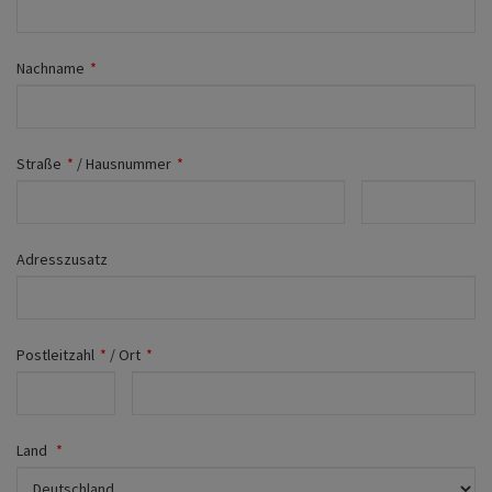
Fahrwerk
Zubehör
Nachname
*
Merchandise
Straße
*
/
Hausnummer
*
Adresszusatz
Postleitzahl
*
/
Ort
*
Land
*