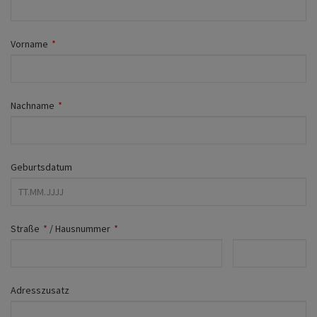
Fahrwerk
Zubehör
Vorname
*
Merchandise
Nachname
*
Geburtsdatum
Straße
*
/
Hausnummer
*
Adresszusatz