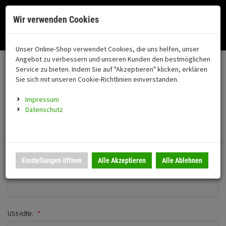
Menü
Search
Waren
Menü schließen
Warenkorb schließen
Cookies helfen uns bei der Bereitstellung unserer Dienste. Durch die
Wir verwenden Cookies
Nutzung unserer Dienste erklären Sie sich damit einverstanden!
Alle Kategorien
Motorrad auswählen
Okay
Datenschutz
Zur Startseite
0 ARTIKEL IM WARENKORB
Unser Online-Shop verwendet Cookies, die uns helfen, unser
Neues Firmenkonto anlegen
FAHRZEUGTEILE
Ihr Warenkorb ist momentan leer.
(76
Angebot zu verbessern und unseren Kunden den bestmöglichen
Fahrzeugteile
Ergebnisse (
)
Service zu bieten. Indem Sie auf "Akzeptieren" klicken, erklären
Fertig
Wechseln zu Privatkunde
Sie sich mit unseren Cookie-Richtlinien einverstanden.
Neuheiten
Schutz/Sicherheit
Impressum
coming soon
Persönliche Daten
Datenschutz
Verkleidung
Anrede
Montageständer
Anmelden
|
Registrieren
Merkzettel
Herr
Frau
Einstellungen öffnen
Alle Akzeptieren
Alle Ablehnen
Beleuchtung
Firmenname
*
Gepäck
Auspuff
USt-IdNr.
*