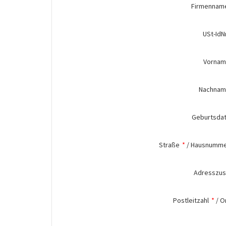
Firmennam
USt-IdNr
Vorna
Nachna
Geburtsda
Straße
*
/
Hausnumm
Adresszus
Postleitzahl
*
/
O