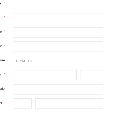
e
*
.
*
me
*
me
*
tum
er
*
atz
rt
*