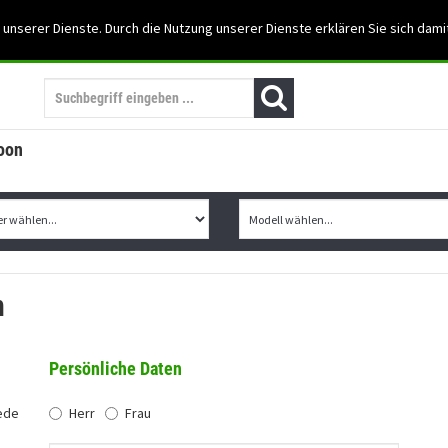
Support: 03501-57197
 unserer Dienste. Durch die Nutzung unserer Dienste erklären Sie sich dami
Mein Konto
Mo. -Fr. 07:30 - 15:30
oon
n
Persönliche Daten
ede
Herr
Frau