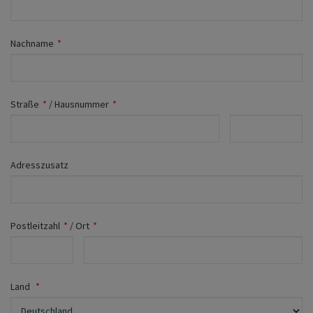
Fahrwerk
Zubehör
Nachname
*
Merchandise
Straße
*
/
Hausnummer
*
Adresszusatz
Postleitzahl
*
/
Ort
*
Land
*