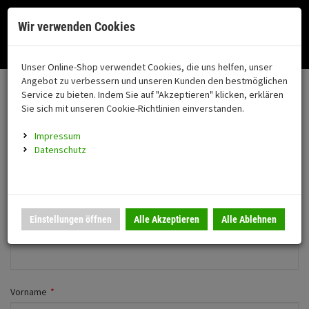
Menü
Search
Waren
Menü schließen
Warenkorb schließen
Cookies helfen uns bei der Bereitstellung unserer Dienste. Durch die
Wir verwenden Cookies
Nutzung unserer Dienste erklären Sie sich damit einverstanden!
Alle Kategorien
Motorrad auswählen
Okay
Datenschutz
Zur Startseite
0 ARTIKEL IM WARENKORB
Unser Online-Shop verwendet Cookies, die uns helfen, unser
Neues Konto anlegen
FAHRZEUGTEILE
Ihr Warenkorb ist momentan leer.
(76
Angebot zu verbessern und unseren Kunden den bestmöglichen
Fahrzeugteile
Ergebnisse (
)
Service zu bieten. Indem Sie auf "Akzeptieren" klicken, erklären
Fertig
Wechseln zu Firmenkunde
Sie sich mit unseren Cookie-Richtlinien einverstanden.
Neuheiten
Schutz/Sicherheit
Impressum
coming soon
Persönliche Daten
Datenschutz
Verkleidung
Anrede
*
Montageständer
Anmelden
|
Registrieren
Merkzettel
Herr
Frau
Einstellungen öffnen
Alle Akzeptieren
Alle Ablehnen
Beleuchtung
Firma
Gepäck
Auspuff
Vorname
*