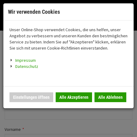
Menü
Search
Waren
Menü schließen
Warenkorb schließen
Cookies helfen uns bei der Bereitstellung unserer Dienste. Durch die
Wir verwenden Cookies
Nutzung unserer Dienste erklären Sie sich damit einverstanden!
Alle Kategorien
Motorrad auswählen
Okay
Datenschutz
Zur Startseite
0 ARTIKEL IM WARENKORB
Unser Online-Shop verwendet Cookies, die uns helfen, unser
Neues Konto anlegen
FAHRZEUGTEILE
Ihr Warenkorb ist momentan leer.
(76
Angebot zu verbessern und unseren Kunden den bestmöglichen
Fahrzeugteile
Ergebnisse (
)
Service zu bieten. Indem Sie auf "Akzeptieren" klicken, erklären
Fertig
Wechseln zu Firmenkunde
Sie sich mit unseren Cookie-Richtlinien einverstanden.
Neuheiten
Schutz/Sicherheit
Impressum
coming soon
Persönliche Daten
Datenschutz
Verkleidung
Anrede
*
Montageständer
Anmelden
|
Registrieren
Merkzettel
Herr
Frau
Einstellungen öffnen
Alle Akzeptieren
Alle Ablehnen
Beleuchtung
Firma
Gepäck
Auspuff
Vorname
*