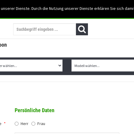
Support: 03501-57197
 unserer Dienste. Durch die Nutzung unserer Dienste erklären Sie sich dami
Mein Konto
Mo. -Fr. 07:30 - 15:30
oon
Persönliche Daten
e
*
Herr
Frau