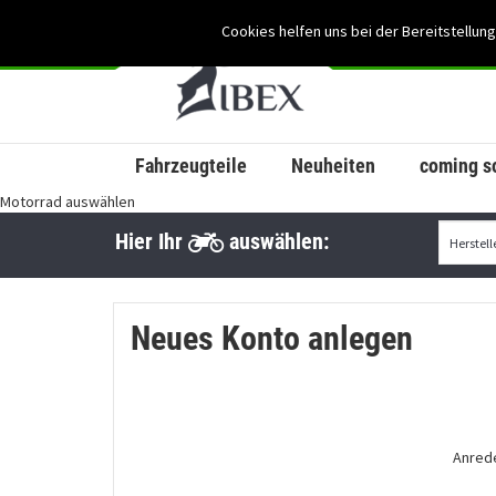
Cookies helfen uns bei der Bereitstellung
Fahrzeugteile
Neuheiten
coming s
Motorrad auswählen
Hier Ihr
auswählen:
Neues Konto anlegen
Anred