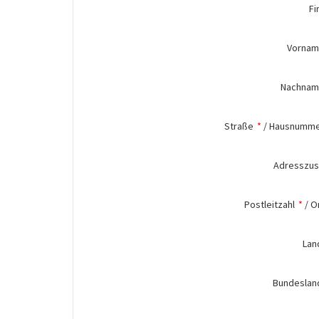
Fi
Vorna
Nachna
Straße
*
/
Hausnumm
Adresszus
Postleitzahl
*
/
O
Lan
Bundeslan