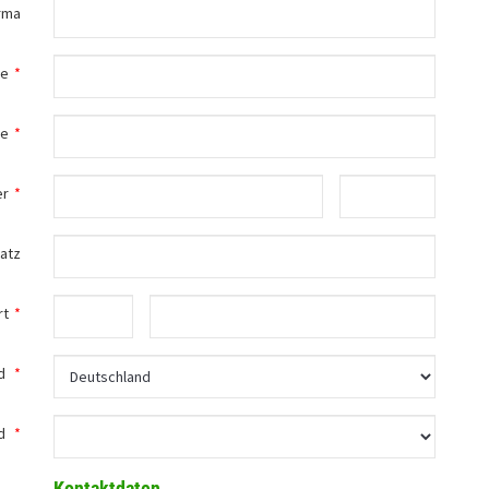
rma
me
*
me
*
er
*
atz
rt
*
d
*
d
*
Kontaktdaten