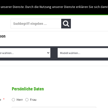
Support: 03501-57197
 unserer Dienste. Durch die Nutzung unserer Dienste erklären Sie sich dami
Mein Konto
Mo. -Fr. 07:30 - 15:30
oon
Persönliche Daten
e
*
Herr
Frau