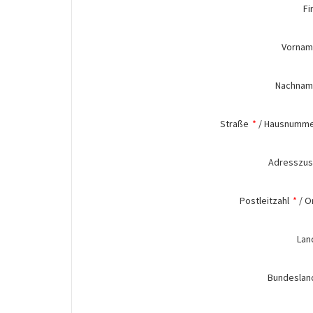
Fi
Vorna
Nachna
Straße
*
/
Hausnumm
Adresszus
Postleitzahl
*
/
O
Lan
Bundeslan