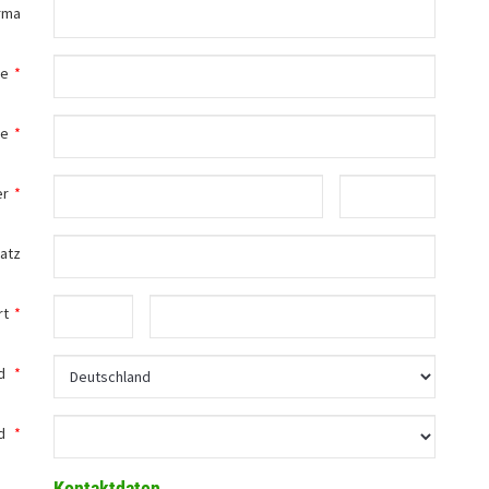
rma
me
*
me
*
er
*
atz
rt
*
d
*
d
*
Kontaktdaten