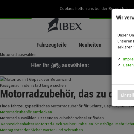
Cookies helfen uns bei der Bereitstellung
Wir ver
Unser On
unseren 
Fahrzeugteile
Neuheiten
coming s
erklären 
Motorrad auswählen
Impr
Hier Ihr
auswählen:
Daten
Passgenau finden statt lange suchen
Motorradzubehör,
das zu
deine
Einstel
Finde fahrzeugspezifisches Motorradzubehör für Schutz, Gepäck, Kennzei
Motorradzubehör entdecken
Motorrad auswählen.
Passendes Zubehör schneller finden.
Kennzeichenhalter
Motorrad-Heck sauber umbauen
Sturzbügel
Mehr Schu
Montageständer
Sicher warten und schrauben