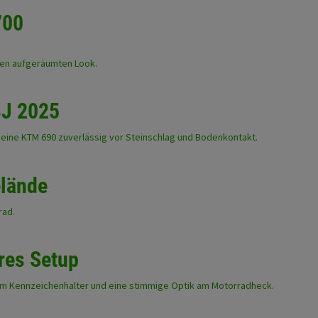
700
nen aufgeräumten Look.
BJ 2025
deine KTM 690 zuverlässig vor Steinschlag und Bodenkontakt.
elände
rad.
res Setup
e am Kennzeichenhalter und eine stimmige Optik am Motorradheck.