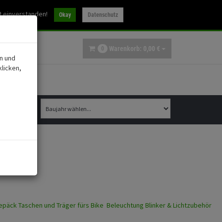
30
t einverstanden!
info@ibex-parts.de
Okay
Datenschutz
Warenkorb:
0,
00
€
0
n und
licken,
epäck
Taschen und Träger fürs Bike
Beleuchtung
Blinker & Lichtzubehör