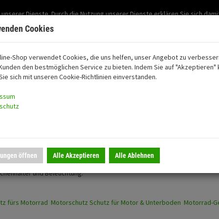
Support: 03501-57197
 unserer Dienste. Durch die Nutzung unserer Dienste erklären Sie sich dami
Mein Konto
Mo. -Fr. 07:30 - 15:30
wenden Cookies
line-Shop verwendet Cookies, die uns helfen, unser Angebot zu verbesser
Kunden den bestmöglichen Service zu bieten. Indem Sie auf "Akzeptieren" k
oon
Sie sich mit unseren Cookie-Richtlinien einverstanden.
essum
schutz
m Bike
passt
lungen öffnen
Alle Akzeptieren
Alle Ablehnen
chenhalter und Beleuchtung.
tz fürs Motorrad
Motorschutz
Schutz für Motor & Unterboden
Motorrad-G