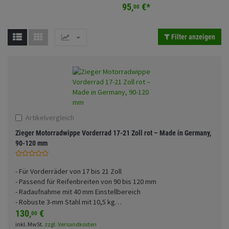
Fahrwerk
95,
€
*
Sturzbügel und Tasche
00
Rucksäcke
Anmelden
|
Registrieren
Merkzettel
Zubehör
Gepäck Zubehör
Filter anzeigen
Merchandise
Artikelvergleich
Zieger Motorradwippe Vorderrad 17-21 Zoll rot – Made in Germany,
90-120 mm
- Für Vorderräder von 17 bis 21 Zoll
- Passend für Reifenbreiten von 90 bis 120 mm
- Radaufnahme mit 40 mm Einstellbereich
- Robuste 3-mm Stahl mit 10,5 kg
…
130,
€
00
inkl. MwSt.
zzgl. Versandkosten