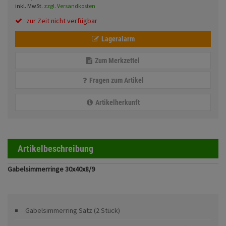
Fahrwerk
Sturzbügel und Tasche
inkl. MwSt.
zzgl. Versandkosten
Rucksäcke
zur Zeit nicht verfügbar
Zubehör
Gepäck Zubehör
Lageralarm
Merchandise
Zum Merkzettel
Fragen zum Artikel
Anmelden
|
Registrieren
Merkzettel
Artikelherkunft
Artikelbeschreibung
Gabelsimmerringe 30x40x8/9
Gabelsimmerring Satz (2 Stück)