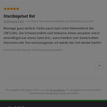
Fahrwerk
Zubehör
Sturzbügelset Rot
Verifizierter Kauf
-
von Oliver Schneeweiss verfasst am 09.08.2022 10:01:40
Merchandise
Montage ganz einfach. Farbe passt zum roten Rahmenheck der 
CRF1100 L. Die Schweissnähte sind teilweise etwas unsauber und in 
einemBügel war etwas Sand drin , warscheinlich vom Sandstrahlen. 
Ansosten sehr fein und passgenau. Ich würde das Set wieder kaufen
0 von 0 Kunden fanden diese Bewertung hilfreich.
1
* Preisangaben inkl. gesetzl. MwSt. und zzgl.
Versandkosten
Ursprünglicher Preis des Händlers,
2
Unverbindliche Preisempfehlung des Herstellers