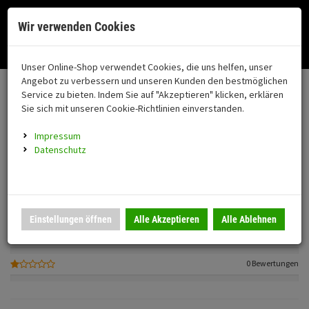
Menü
Search
Waren
Menü schließen
Warenkorb schließen
Cookies helfen uns bei der Bereitstellung unserer Dienste. Durch die
Wir verwenden Cookies
Nutzung unserer Dienste erklären Sie sich damit einverstanden!
Alle Kategorien
Motorrad auswählen
Okay
Datenschutz
Zur Startseite
0 ARTIKEL IM WARENKORB
Unser Online-Shop verwendet Cookies, die uns helfen, unser
Kundenbewertungen
FAHRZEUGTEILE
Ihr Warenkorb ist momentan leer.
(76
Angebot zu verbessern und unseren Kunden den bestmöglichen
Fahrzeugteile
1
Ergebnisse (
)
Service zu bieten. Indem Sie auf "Akzeptieren" klicken, erklären
Fertig
Sie sich mit unseren Cookie-Richtlinien einverstanden.
Einloggen und Bewertung schreiben
Neuheiten
Schutz/Sicherheit
Impressum
coming soon
Datenschutz
1 Bewertungen
Verkleidung
0 Bewertungen
Montageständer
Anmelden
|
Registrieren
Merkzettel
0 Bewertungen
Einstellungen öffnen
Alle Akzeptieren
Alle Ablehnen
Beleuchtung
0 Bewertungen
Gepäck
0 Bewertungen
Auspuff