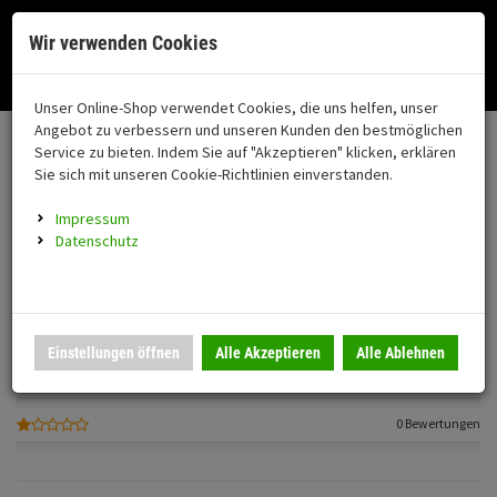
Menü
Search
Waren
Menü schließen
Warenkorb schließen
Cookies helfen uns bei der Bereitstellung unserer Dienste. Durch die
Wir verwenden Cookies
Nutzung unserer Dienste erklären Sie sich damit einverstanden!
Alle Kategorien
Motorrad auswählen
Okay
Datenschutz
Zur Startseite
0 ARTIKEL IM WARENKORB
Unser Online-Shop verwendet Cookies, die uns helfen, unser
Kundenbewertungen
FAHRZEUGTEILE
Ihr Warenkorb ist momentan leer.
(76
Angebot zu verbessern und unseren Kunden den bestmöglichen
Fahrzeugteile
1
Ergebnisse (
)
Service zu bieten. Indem Sie auf "Akzeptieren" klicken, erklären
Fertig
Sie sich mit unseren Cookie-Richtlinien einverstanden.
Einloggen und Bewertung schreiben
Neuheiten
Schutz/Sicherheit
Impressum
coming soon
Datenschutz
1 Bewertungen
Verkleidung
0 Bewertungen
Montageständer
Anmelden
|
Registrieren
Merkzettel
0 Bewertungen
Einstellungen öffnen
Alle Akzeptieren
Alle Ablehnen
Beleuchtung
0 Bewertungen
Gepäck
0 Bewertungen
Auspuff