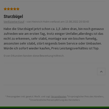
Fahrwerk
Zubehör
Sturzbügel
Verifizierter Kauf
-
von Heinrich Holm verfasst am 13.08.2022 20:50:43
Merchandise
Habe die Sturzbügel jetzt schon ca. 1,5 Jahre dran, bin noch genauso 
zufrieden wie am ersten Tag, trotz einiger Umfaller,allerdings ist das 
nicht zu erkennen, sehr stabil, montage war ein bischen fumelig, 
ansonsten sehr stabil, stört nirgends beim Service oder Umbauten.

Würde ich sofort wieder kaufen, Preis Leistungsverhältnis ist Top.
0 von 0 Kunden fanden diese Bewertung hilfreich.
1
* Preisangaben inkl. gesetzl. MwSt. und zzgl.
Versandkosten
Ursprünglicher Preis des Händlers,
2
Unverbindliche Preisempfehlung des Herstellers