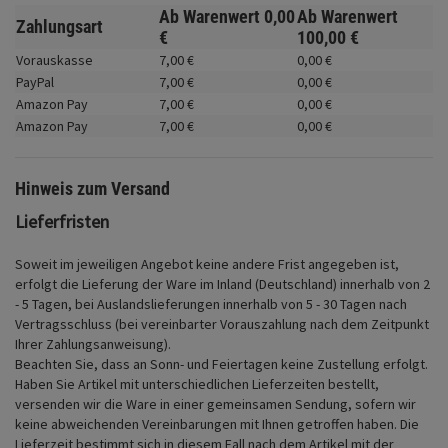
Fahrwerk
Ab Warenwert
0,
00
Ab Warenwert
Zahlungsart
€
100,
00
€
Zubehör
Vorauskasse
7,
00
€
0,
00
€
PayPal
7,
00
€
0,
00
€
Merchandise
Amazon Pay
7,
00
€
0,
00
€
Amazon Pay
7,
00
€
0,
00
€
Hinweis zum Versand
Lieferfristen
Soweit im jeweiligen Angebot keine andere Frist angegeben ist,
erfolgt die Lieferung der Ware im Inland (Deutschland) innerhalb von 2
- 5 Tagen, bei Auslandslieferungen innerhalb von 5 - 30 Tagen nach
Vertragsschluss (bei vereinbarter Vorauszahlung nach dem Zeitpunkt
Ihrer Zahlungsanweisung).
Beachten Sie, dass an Sonn- und Feiertagen keine Zustellung erfolgt.
Haben Sie Artikel mit unterschiedlichen Lieferzeiten bestellt,
versenden wir die Ware in einer gemeinsamen Sendung, sofern wir
keine abweichenden Vereinbarungen mit Ihnen getroffen haben.
Die
Lieferzeit bestimmt sich in diesem Fall nach dem Artikel mit der