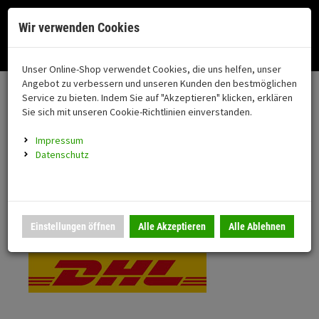
Menü
Search
Waren
Menü schließen
Warenkorb schließen
Cookies helfen uns bei der Bereitstellung unserer Dienste. Durch die
Wir verwenden Cookies
Nutzung unserer Dienste erklären Sie sich damit einverstanden!
Alle Kategorien
Motorrad auswählen
Okay
Datenschutz
Zur Startseite
0 ARTIKEL IM WARENKORB
Unser Online-Shop verwendet Cookies, die uns helfen, unser
Versand & Lieferung
FAHRZEUGTEILE
Ihr Warenkorb ist momentan leer.
(76
Angebot zu verbessern und unseren Kunden den bestmöglichen
Fahrzeugteile
Ergebnisse (
)
Service zu bieten. Indem Sie auf "Akzeptieren" klicken, erklären
Fertig
Bitte wählen Sie Ihr Lieferland.
Sie sich mit unseren Cookie-Richtlinien einverstanden.
Neuheiten
Schutz/Sicherheit
Impressum
coming soon
Datenschutz
Verkleidung
Standardversand
Montageständer
Anmelden
|
Registrieren
Merkzettel
DHL National
Einstellungen öffnen
Alle Akzeptieren
Alle Ablehnen
Beleuchtung
Gepäck
Auspuff