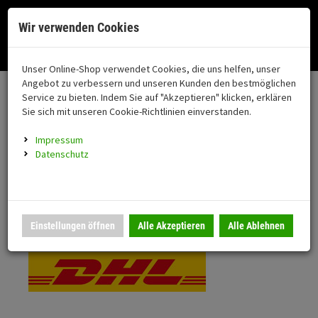
Menü
Search
Waren
Menü schließen
Warenkorb schließen
Cookies helfen uns bei der Bereitstellung unserer Dienste. Durch die
Wir verwenden Cookies
Nutzung unserer Dienste erklären Sie sich damit einverstanden!
Alle Kategorien
Motorrad auswählen
Okay
Datenschutz
Zur Startseite
0 ARTIKEL IM WARENKORB
Unser Online-Shop verwendet Cookies, die uns helfen, unser
Versand & Lieferung
FAHRZEUGTEILE
Ihr Warenkorb ist momentan leer.
(76
Angebot zu verbessern und unseren Kunden den bestmöglichen
Fahrzeugteile
Ergebnisse (
)
Service zu bieten. Indem Sie auf "Akzeptieren" klicken, erklären
Fertig
Bitte wählen Sie Ihr Lieferland.
Sie sich mit unseren Cookie-Richtlinien einverstanden.
Neuheiten
Schutz/Sicherheit
Impressum
coming soon
Datenschutz
Verkleidung
Standardversand
Montageständer
Anmelden
|
Registrieren
Merkzettel
DHL National
Einstellungen öffnen
Alle Akzeptieren
Alle Ablehnen
Beleuchtung
Gepäck
Auspuff