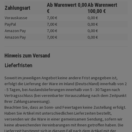
Fahrwerk
Ab Warenwert
0,
00
Ab Warenwert
Zahlungsart
€
100,
00
€
Zubehör
Vorauskasse
7,
00
€
0,
00
€
PayPal
7,
00
€
0,
00
€
Merchandise
Amazon Pay
7,
00
€
0,
00
€
Amazon Pay
7,
00
€
0,
00
€
Hinweis zum Versand
Lieferfristen
Soweit im jeweiligen Angebot keine andere Frist angegeben ist,
erfolgt die Lieferung der Ware im Inland (Deutschland) innerhalb von 2
- 5 Tagen, bei Auslandslieferungen innerhalb von 5 - 30 Tagen nach
Vertragsschluss (bei vereinbarter Vorauszahlung nach dem Zeitpunkt
Ihrer Zahlungsanweisung).
Beachten Sie, dass an Sonn- und Feiertagen keine Zustellung erfolgt.
Haben Sie Artikel mit unterschiedlichen Lieferzeiten bestellt,
versenden wir die Ware in einer gemeinsamen Sendung, sofern wir
keine abweichenden Vereinbarungen mit Ihnen getroffen haben.
Die
Lieferzeit bestimmt sich in diesem Fall nach dem Artikel mit der