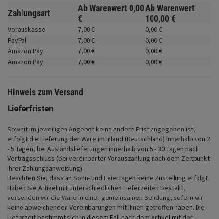
Fahrwerk
Ab Warenwert
0,
00
Ab Warenwert
Zahlungsart
€
100,
00
€
Zubehör
Vorauskasse
7,
00
€
0,
00
€
PayPal
7,
00
€
0,
00
€
Merchandise
Amazon Pay
7,
00
€
0,
00
€
Amazon Pay
7,
00
€
0,
00
€
Hinweis zum Versand
Lieferfristen
Soweit im jeweiligen Angebot keine andere Frist angegeben ist,
erfolgt die Lieferung der Ware im Inland (Deutschland) innerhalb von 2
- 5 Tagen, bei Auslandslieferungen innerhalb von 5 - 30 Tagen nach
Vertragsschluss (bei vereinbarter Vorauszahlung nach dem Zeitpunkt
Ihrer Zahlungsanweisung).
Beachten Sie, dass an Sonn- und Feiertagen keine Zustellung erfolgt.
Haben Sie Artikel mit unterschiedlichen Lieferzeiten bestellt,
versenden wir die Ware in einer gemeinsamen Sendung, sofern wir
keine abweichenden Vereinbarungen mit Ihnen getroffen haben.
Die
Lieferzeit bestimmt sich in diesem Fall nach dem Artikel mit der