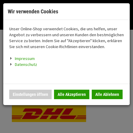
Menü
Search
Waren
Menü schließen
Warenkorb schließen
Cookies helfen uns bei der Bereitstellung unserer Dienste. Durch die
Wir verwenden Cookies
Nutzung unserer Dienste erklären Sie sich damit einverstanden!
Alle Kategorien
Motorrad auswählen
Okay
Datenschutz
Zur Startseite
0 ARTIKEL IM WARENKORB
Unser Online-Shop verwendet Cookies, die uns helfen, unser
Versand & Lieferung
FAHRZEUGTEILE
Ihr Warenkorb ist momentan leer.
(76
Angebot zu verbessern und unseren Kunden den bestmöglichen
Fahrzeugteile
Ergebnisse (
)
Service zu bieten. Indem Sie auf "Akzeptieren" klicken, erklären
Fertig
Bitte wählen Sie Ihr Lieferland.
Sie sich mit unseren Cookie-Richtlinien einverstanden.
Neuheiten
Schutz/Sicherheit
Impressum
coming soon
Datenschutz
Verkleidung
Standardversand
Montageständer
Anmelden
|
Registrieren
Merkzettel
DHL National
Einstellungen öffnen
Alle Akzeptieren
Alle Ablehnen
Beleuchtung
Gepäck
Auspuff