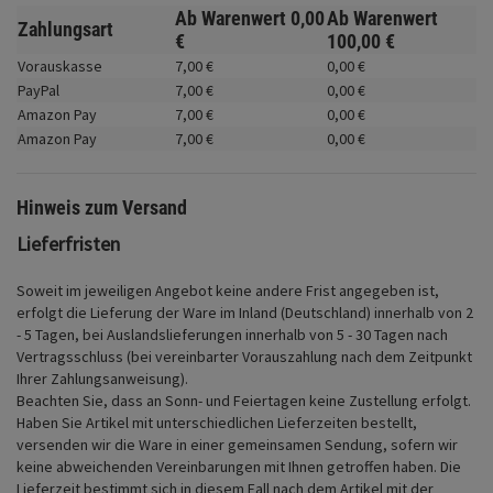
Fahrwerk
Ab Warenwert
0,
00
Ab Warenwert
Zahlungsart
€
100,
00
€
Zubehör
Vorauskasse
7,
00
€
0,
00
€
PayPal
7,
00
€
0,
00
€
Merchandise
Amazon Pay
7,
00
€
0,
00
€
Amazon Pay
7,
00
€
0,
00
€
Hinweis zum Versand
Lieferfristen
Soweit im jeweiligen Angebot keine andere Frist angegeben ist,
erfolgt die Lieferung der Ware im Inland (Deutschland) innerhalb von 2
- 5 Tagen, bei Auslandslieferungen innerhalb von 5 - 30 Tagen nach
Vertragsschluss (bei vereinbarter Vorauszahlung nach dem Zeitpunkt
Ihrer Zahlungsanweisung).
Beachten Sie, dass an Sonn- und Feiertagen keine Zustellung erfolgt.
Haben Sie Artikel mit unterschiedlichen Lieferzeiten bestellt,
versenden wir die Ware in einer gemeinsamen Sendung, sofern wir
keine abweichenden Vereinbarungen mit Ihnen getroffen haben.
Die
Lieferzeit bestimmt sich in diesem Fall nach dem Artikel mit der