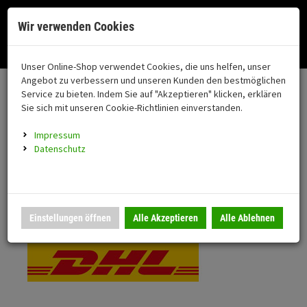
Menü
Search
Waren
Menü schließen
Warenkorb schließen
Cookies helfen uns bei der Bereitstellung unserer Dienste. Durch die
Wir verwenden Cookies
Nutzung unserer Dienste erklären Sie sich damit einverstanden!
Alle Kategorien
Motorrad auswählen
Okay
Datenschutz
Zur Startseite
0 ARTIKEL IM WARENKORB
Unser Online-Shop verwendet Cookies, die uns helfen, unser
Versand & Lieferung
FAHRZEUGTEILE
Ihr Warenkorb ist momentan leer.
(76
Angebot zu verbessern und unseren Kunden den bestmöglichen
Fahrzeugteile
Ergebnisse (
)
Service zu bieten. Indem Sie auf "Akzeptieren" klicken, erklären
Fertig
Bitte wählen Sie Ihr Lieferland.
Sie sich mit unseren Cookie-Richtlinien einverstanden.
Neuheiten
Schutz/Sicherheit
Impressum
coming soon
Datenschutz
Verkleidung
Standardversand
Montageständer
Anmelden
|
Registrieren
Merkzettel
DHL National
Einstellungen öffnen
Alle Akzeptieren
Alle Ablehnen
Beleuchtung
Gepäck
Auspuff