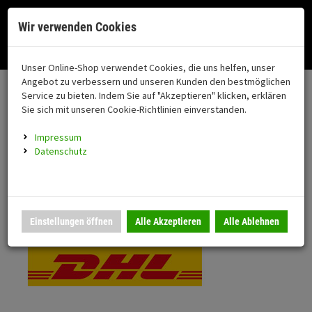
Menü
Search
Waren
Menü schließen
Warenkorb schließen
Cookies helfen uns bei der Bereitstellung unserer Dienste. Durch die
Wir verwenden Cookies
Nutzung unserer Dienste erklären Sie sich damit einverstanden!
Alle Kategorien
Motorrad auswählen
Okay
Datenschutz
Zur Startseite
0 ARTIKEL IM WARENKORB
Unser Online-Shop verwendet Cookies, die uns helfen, unser
Versand & Lieferung
FAHRZEUGTEILE
Ihr Warenkorb ist momentan leer.
(76
Angebot zu verbessern und unseren Kunden den bestmöglichen
Fahrzeugteile
Ergebnisse (
)
Service zu bieten. Indem Sie auf "Akzeptieren" klicken, erklären
Fertig
Bitte wählen Sie Ihr Lieferland.
Sie sich mit unseren Cookie-Richtlinien einverstanden.
Neuheiten
Schutz/Sicherheit
Impressum
coming soon
Datenschutz
Verkleidung
Standardversand
Montageständer
Anmelden
|
Registrieren
Merkzettel
DHL National
Einstellungen öffnen
Alle Akzeptieren
Alle Ablehnen
Beleuchtung
Gepäck
Auspuff