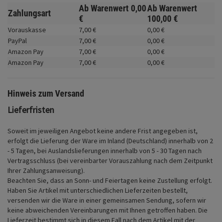
Fahrwerk
Ab Warenwert
0,
00
Ab Warenwert
Zahlungsart
€
100,
00
€
Zubehör
Vorauskasse
7,
00
€
0,
00
€
PayPal
7,
00
€
0,
00
€
Merchandise
Amazon Pay
7,
00
€
0,
00
€
Amazon Pay
7,
00
€
0,
00
€
Hinweis zum Versand
Lieferfristen
Soweit im jeweiligen Angebot keine andere Frist angegeben ist,
erfolgt die Lieferung der Ware im Inland (Deutschland) innerhalb von 2
- 5 Tagen, bei Auslandslieferungen innerhalb von 5 - 30 Tagen nach
Vertragsschluss (bei vereinbarter Vorauszahlung nach dem Zeitpunkt
Ihrer Zahlungsanweisung).
Beachten Sie, dass an Sonn- und Feiertagen keine Zustellung erfolgt.
Haben Sie Artikel mit unterschiedlichen Lieferzeiten bestellt,
versenden wir die Ware in einer gemeinsamen Sendung, sofern wir
keine abweichenden Vereinbarungen mit Ihnen getroffen haben.
Die
Lieferzeit bestimmt sich in diesem Fall nach dem Artikel mit der