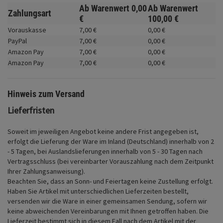
Fahrwerk
Ab Warenwert
0,
00
Ab Warenwert
Zahlungsart
€
100,
00
€
Zubehör
Vorauskasse
7,
00
€
0,
00
€
PayPal
7,
00
€
0,
00
€
Merchandise
Amazon Pay
7,
00
€
0,
00
€
Amazon Pay
7,
00
€
0,
00
€
Hinweis zum Versand
Lieferfristen
Soweit im jeweiligen Angebot keine andere Frist angegeben ist,
erfolgt die Lieferung der Ware im Inland (Deutschland) innerhalb von 2
- 5 Tagen, bei Auslandslieferungen innerhalb von 5 - 30 Tagen nach
Vertragsschluss (bei vereinbarter Vorauszahlung nach dem Zeitpunkt
Ihrer Zahlungsanweisung).
Beachten Sie, dass an Sonn- und Feiertagen keine Zustellung erfolgt.
Haben Sie Artikel mit unterschiedlichen Lieferzeiten bestellt,
versenden wir die Ware in einer gemeinsamen Sendung, sofern wir
keine abweichenden Vereinbarungen mit Ihnen getroffen haben.
Die
Lieferzeit bestimmt sich in diesem Fall nach dem Artikel mit der