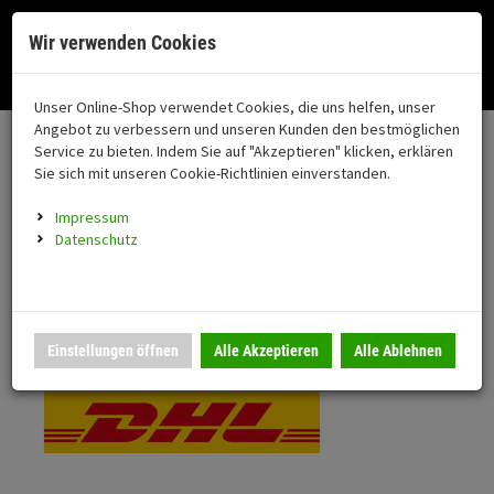
Menü
Search
Waren
Menü schließen
Warenkorb schließen
Cookies helfen uns bei der Bereitstellung unserer Dienste. Durch die
Wir verwenden Cookies
Nutzung unserer Dienste erklären Sie sich damit einverstanden!
Alle Kategorien
Motorrad auswählen
Okay
Datenschutz
Zur Startseite
0 ARTIKEL IM WARENKORB
Unser Online-Shop verwendet Cookies, die uns helfen, unser
Versand & Lieferung
FAHRZEUGTEILE
Ihr Warenkorb ist momentan leer.
(76
Angebot zu verbessern und unseren Kunden den bestmöglichen
Fahrzeugteile
Ergebnisse (
)
Service zu bieten. Indem Sie auf "Akzeptieren" klicken, erklären
Fertig
Bitte wählen Sie Ihr Lieferland.
Sie sich mit unseren Cookie-Richtlinien einverstanden.
Neuheiten
Schutz/Sicherheit
Impressum
coming soon
Datenschutz
Verkleidung
Standardversand
Montageständer
Anmelden
|
Registrieren
Merkzettel
DHL National
Einstellungen öffnen
Alle Akzeptieren
Alle Ablehnen
Beleuchtung
Gepäck
Auspuff