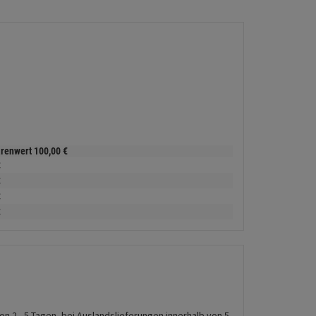
arenwert
100,
00
€
€
€
€
€
on 2 - 5 Tagen, bei Auslandslieferungen innerhalb von 5