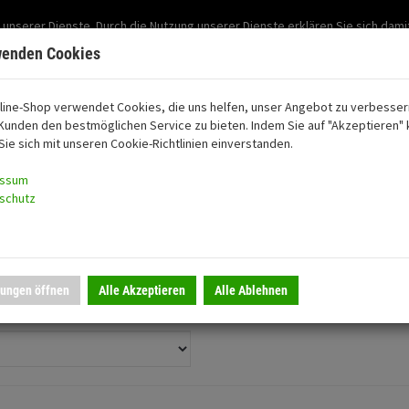
Support: 03501-57197
 unserer Dienste. Durch die Nutzung unserer Dienste erklären Sie sich dami
Mein Konto
Mo. -Fr. 07:30 - 15:30
wenden Cookies
line-Shop verwendet Cookies, die uns helfen, unser Angebot zu verbesser
Kunden den bestmöglichen Service zu bieten. Indem Sie auf "Akzeptieren" k
oon
Sie sich mit unseren Cookie-Richtlinien einverstanden.
essum
schutz
lungen öffnen
Alle Akzeptieren
Alle Ablehnen