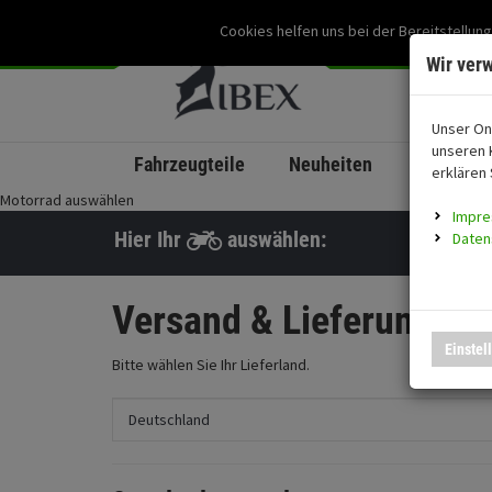
Cookies helfen uns bei der Bereitstellung
Wir ver
Unser On
unseren 
Fahrzeugteile
Neuheiten
coming s
erklären 
Motorrad auswählen
Impr
Hier Ihr
auswählen:
Daten
Versand & Lieferung
Einstel
Bitte wählen Sie Ihr Lieferland.