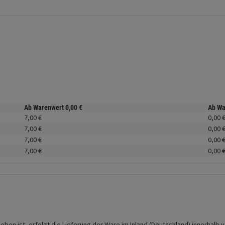
Ab Warenwert
0,
00
€
Ab W
7,
00
€
0,
00
7,
00
€
0,
00
7,
00
€
0,
00
7,
00
€
0,
00
en ist, erfolgt die Lieferung der Ware im Inland (Deutschland) innerhalb v