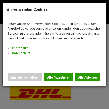
Menü
Search
Waren
Menü schließen
Warenkorb schließen
Cookies helfen uns bei der Bereitstellung unserer Dienste. Durch die
Wir verwenden Cookies
Nutzung unserer Dienste erklären Sie sich damit einverstanden!
Alle Kategorien
Motorrad auswählen
Okay
Datenschutz
Zur Startseite
0 ARTIKEL IM WARENKORB
Unser Online-Shop verwendet Cookies, die uns helfen, unser
Versand & Lieferung
FAHRZEUGTEILE
Ihr Warenkorb ist momentan leer.
(76
Angebot zu verbessern und unseren Kunden den bestmöglichen
Fahrzeugteile
Ergebnisse (
)
Service zu bieten. Indem Sie auf "Akzeptieren" klicken, erklären
Fertig
Bitte wählen Sie Ihr Lieferland.
Sie sich mit unseren Cookie-Richtlinien einverstanden.
Neuheiten
Schutz/Sicherheit
Impressum
coming soon
Datenschutz
Verkleidung
Standardversand
Montageständer
Anmelden
|
Registrieren
Merkzettel
DHL National
Einstellungen öffnen
Alle Akzeptieren
Alle Ablehnen
Beleuchtung
Gepäck
Auspuff