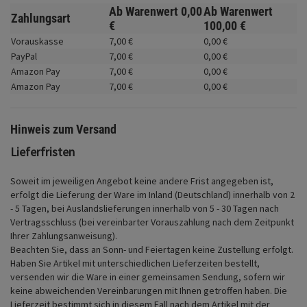
Fahrwerk
Ab Warenwert
0,
00
Ab Warenwert
Zahlungsart
€
100,
00
€
Zubehör
Vorauskasse
7,
00
€
0,
00
€
PayPal
7,
00
€
0,
00
€
Merchandise
Amazon Pay
7,
00
€
0,
00
€
Amazon Pay
7,
00
€
0,
00
€
Hinweis zum Versand
Lieferfristen
Soweit im jeweiligen Angebot keine andere Frist angegeben ist,
erfolgt die Lieferung der Ware im Inland (Deutschland) innerhalb von 2
- 5 Tagen, bei Auslandslieferungen innerhalb von 5 - 30 Tagen nach
Vertragsschluss (bei vereinbarter Vorauszahlung nach dem Zeitpunkt
Ihrer Zahlungsanweisung).
Beachten Sie, dass an Sonn- und Feiertagen keine Zustellung erfolgt.
Haben Sie Artikel mit unterschiedlichen Lieferzeiten bestellt,
versenden wir die Ware in einer gemeinsamen Sendung, sofern wir
keine abweichenden Vereinbarungen mit Ihnen getroffen haben.
Die
Lieferzeit bestimmt sich in diesem Fall nach dem Artikel mit der