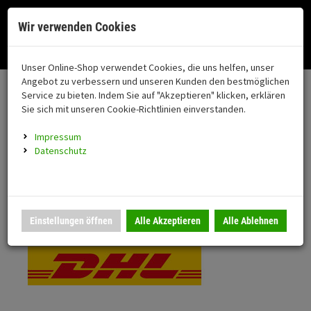
Menü
Search
Waren
Menü schließen
Warenkorb schließen
Cookies helfen uns bei der Bereitstellung unserer Dienste. Durch die
Wir verwenden Cookies
Nutzung unserer Dienste erklären Sie sich damit einverstanden!
Alle Kategorien
Motorrad auswählen
Okay
Datenschutz
Zur Startseite
0 ARTIKEL IM WARENKORB
Unser Online-Shop verwendet Cookies, die uns helfen, unser
Versand & Lieferung
FAHRZEUGTEILE
Ihr Warenkorb ist momentan leer.
(76
Angebot zu verbessern und unseren Kunden den bestmöglichen
Fahrzeugteile
Ergebnisse (
)
Service zu bieten. Indem Sie auf "Akzeptieren" klicken, erklären
Fertig
Bitte wählen Sie Ihr Lieferland.
Sie sich mit unseren Cookie-Richtlinien einverstanden.
Neuheiten
Schutz/Sicherheit
Impressum
coming soon
Datenschutz
Verkleidung
Standardversand
Montageständer
Anmelden
|
Registrieren
Merkzettel
DHL National
Einstellungen öffnen
Alle Akzeptieren
Alle Ablehnen
Beleuchtung
Gepäck
Auspuff