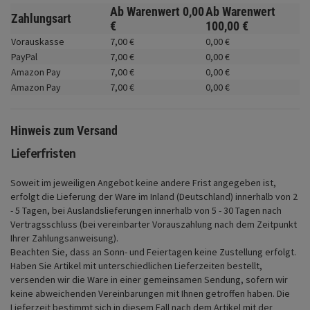
Fahrwerk
Ab Warenwert
0,
00
Ab Warenwert
Zahlungsart
€
100,
00
€
Zubehör
Vorauskasse
7,
00
€
0,
00
€
PayPal
7,
00
€
0,
00
€
Merchandise
Amazon Pay
7,
00
€
0,
00
€
Amazon Pay
7,
00
€
0,
00
€
Hinweis zum Versand
Lieferfristen
Soweit im jeweiligen Angebot keine andere Frist angegeben ist,
erfolgt die Lieferung der Ware im Inland (Deutschland) innerhalb von 2
- 5 Tagen, bei Auslandslieferungen innerhalb von 5 - 30 Tagen nach
Vertragsschluss (bei vereinbarter Vorauszahlung nach dem Zeitpunkt
Ihrer Zahlungsanweisung).
Beachten Sie, dass an Sonn- und Feiertagen keine Zustellung erfolgt.
Haben Sie Artikel mit unterschiedlichen Lieferzeiten bestellt,
versenden wir die Ware in einer gemeinsamen Sendung, sofern wir
keine abweichenden Vereinbarungen mit Ihnen getroffen haben.
Die
Lieferzeit bestimmt sich in diesem Fall nach dem Artikel mit der