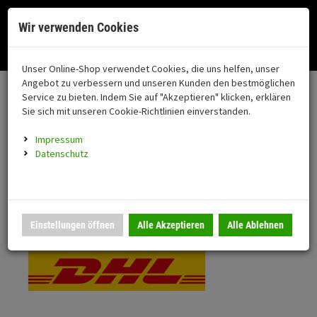
Menü
Search
Waren
Menü schließen
Warenkorb schließen
Cookies helfen uns bei der Bereitstellung unserer Dienste. Durch die
Wir verwenden Cookies
Nutzung unserer Dienste erklären Sie sich damit einverstanden!
Alle Kategorien
Motorrad auswählen
Okay
Datenschutz
Zur Startseite
0 ARTIKEL IM WARENKORB
Unser Online-Shop verwendet Cookies, die uns helfen, unser
Versand & Lieferung
FAHRZEUGTEILE
Ihr Warenkorb ist momentan leer.
(76
Angebot zu verbessern und unseren Kunden den bestmöglichen
Fahrzeugteile
Ergebnisse (
)
Service zu bieten. Indem Sie auf "Akzeptieren" klicken, erklären
Fertig
Bitte wählen Sie Ihr Lieferland.
Sie sich mit unseren Cookie-Richtlinien einverstanden.
Neuheiten
Schutz/Sicherheit
Impressum
coming soon
Datenschutz
Verkleidung
Standardversand
Montageständer
Anmelden
|
Registrieren
Merkzettel
DHL National
Einstellungen öffnen
Alle Akzeptieren
Alle Ablehnen
Beleuchtung
Gepäck
Auspuff