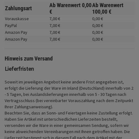
Fahrwerk
Ab Warenwert
0,
00
Ab Warenwert
Zahlungsart
€
100,
00
€
Zubehör
Vorauskasse
7,
00
€
0,
00
€
PayPal
7,
00
€
0,
00
€
Merchandise
Amazon Pay
7,
00
€
0,
00
€
Amazon Pay
7,
00
€
0,
00
€
Hinweis zum Versand
Lieferfristen
Soweit im jeweiligen Angebot keine andere Frist angegeben ist,
erfolgt die Lieferung der Ware im Inland (Deutschland) innerhalb von 2
- 5 Tagen, bei Auslandslieferungen innerhalb von 5 - 30 Tagen nach
Vertragsschluss (bei vereinbarter Vorauszahlung nach dem Zeitpunkt
Ihrer Zahlungsanweisung).
Beachten Sie, dass an Sonn- und Feiertagen keine Zustellung erfolgt.
Haben Sie Artikel mit unterschiedlichen Lieferzeiten bestellt,
versenden wir die Ware in einer gemeinsamen Sendung, sofern wir
keine abweichenden Vereinbarungen mit Ihnen getroffen haben.
Die
Lieferzeit bestimmt sich in diesem Fall nach dem Artikel mit der