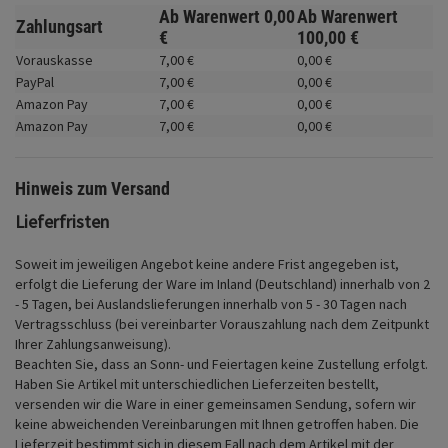
Fahrwerk
Ab Warenwert
0,
00
Ab Warenwert
Zahlungsart
€
100,
00
€
Zubehör
Vorauskasse
7,
00
€
0,
00
€
PayPal
7,
00
€
0,
00
€
Merchandise
Amazon Pay
7,
00
€
0,
00
€
Amazon Pay
7,
00
€
0,
00
€
Hinweis zum Versand
Lieferfristen
Soweit im jeweiligen Angebot keine andere Frist angegeben ist,
erfolgt die Lieferung der Ware im Inland (Deutschland) innerhalb von 2
- 5 Tagen, bei Auslandslieferungen innerhalb von 5 - 30 Tagen nach
Vertragsschluss (bei vereinbarter Vorauszahlung nach dem Zeitpunkt
Ihrer Zahlungsanweisung).
Beachten Sie, dass an Sonn- und Feiertagen keine Zustellung erfolgt.
Haben Sie Artikel mit unterschiedlichen Lieferzeiten bestellt,
versenden wir die Ware in einer gemeinsamen Sendung, sofern wir
keine abweichenden Vereinbarungen mit Ihnen getroffen haben.
Die
Lieferzeit bestimmt sich in diesem Fall nach dem Artikel mit der