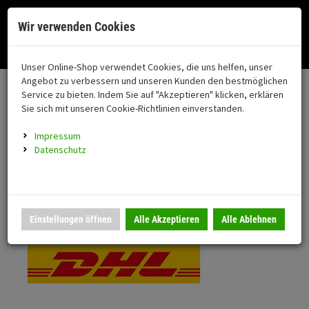
Menü
Search
Waren
Menü schließen
Warenkorb schließen
Cookies helfen uns bei der Bereitstellung unserer Dienste. Durch die
Wir verwenden Cookies
Nutzung unserer Dienste erklären Sie sich damit einverstanden!
Alle Kategorien
Motorrad auswählen
Okay
Datenschutz
Zur Startseite
0 ARTIKEL IM WARENKORB
Unser Online-Shop verwendet Cookies, die uns helfen, unser
Versand & Lieferung
FAHRZEUGTEILE
Ihr Warenkorb ist momentan leer.
(76
Angebot zu verbessern und unseren Kunden den bestmöglichen
Fahrzeugteile
Ergebnisse (
)
Service zu bieten. Indem Sie auf "Akzeptieren" klicken, erklären
Fertig
Bitte wählen Sie Ihr Lieferland.
Sie sich mit unseren Cookie-Richtlinien einverstanden.
Neuheiten
Schutz/Sicherheit
Impressum
coming soon
Datenschutz
Verkleidung
Standardversand
Montageständer
Anmelden
|
Registrieren
Merkzettel
DHL National
Einstellungen öffnen
Alle Akzeptieren
Alle Ablehnen
Beleuchtung
Gepäck
Auspuff