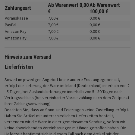
Fahrwerk
Ab Warenwert
0,
00
Ab Warenwert
Zahlungsart
€
100,
00
€
Zubehör
Vorauskasse
7,
00
€
0,
00
€
PayPal
7,
00
€
0,
00
€
Merchandise
Amazon Pay
7,
00
€
0,
00
€
Amazon Pay
7,
00
€
0,
00
€
Hinweis zum Versand
Lieferfristen
Soweit im jeweiligen Angebot keine andere Frist angegeben ist,
erfolgt die Lieferung der Ware im Inland (Deutschland) innerhalb von 2
- 5 Tagen, bei Auslandslieferungen innerhalb von 5 - 30 Tagen nach
Vertragsschluss (bei vereinbarter Vorauszahlung nach dem Zeitpunkt
Ihrer Zahlungsanweisung).
Beachten Sie, dass an Sonn- und Feiertagen keine Zustellung erfolgt.
Haben Sie Artikel mit unterschiedlichen Lieferzeiten bestellt,
versenden wir die Ware in einer gemeinsamen Sendung, sofern wir
keine abweichenden Vereinbarungen mit Ihnen getroffen haben.
Die
Lieferzeit bestimmt sich in diesem Fall nach dem Artikel mit der