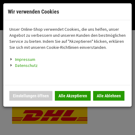
Menü
Search
Waren
Menü schließen
Warenkorb schließen
Cookies helfen uns bei der Bereitstellung unserer Dienste. Durch die
Wir verwenden Cookies
Nutzung unserer Dienste erklären Sie sich damit einverstanden!
Alle Kategorien
Motorrad auswählen
Okay
Datenschutz
Zur Startseite
0 ARTIKEL IM WARENKORB
Unser Online-Shop verwendet Cookies, die uns helfen, unser
Versand & Lieferung
FAHRZEUGTEILE
Ihr Warenkorb ist momentan leer.
(76
Angebot zu verbessern und unseren Kunden den bestmöglichen
Fahrzeugteile
Ergebnisse (
)
Service zu bieten. Indem Sie auf "Akzeptieren" klicken, erklären
Fertig
Bitte wählen Sie Ihr Lieferland.
Sie sich mit unseren Cookie-Richtlinien einverstanden.
Neuheiten
Schutz/Sicherheit
Impressum
coming soon
Datenschutz
Verkleidung
Standardversand
Montageständer
Anmelden
|
Registrieren
Merkzettel
DHL National
Einstellungen öffnen
Alle Akzeptieren
Alle Ablehnen
Beleuchtung
Gepäck
Auspuff