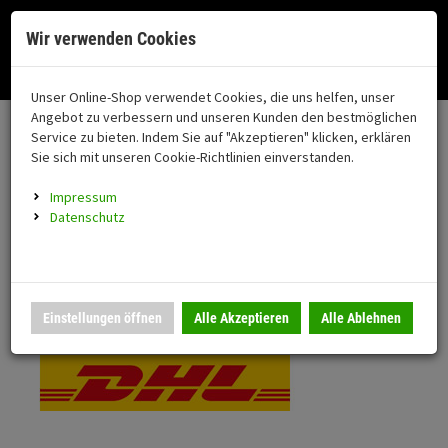
Menü
Search
Waren
Menü schließen
Warenkorb schließen
Cookies helfen uns bei der Bereitstellung unserer Dienste. Durch die
Wir verwenden Cookies
Nutzung unserer Dienste erklären Sie sich damit einverstanden!
Alle Kategorien
Motorrad auswählen
Okay
Datenschutz
Zur Startseite
0 ARTIKEL IM WARENKORB
Unser Online-Shop verwendet Cookies, die uns helfen, unser
Versand & Lieferung
FAHRZEUGTEILE
Ihr Warenkorb ist momentan leer.
(76
Angebot zu verbessern und unseren Kunden den bestmöglichen
Fahrzeugteile
Ergebnisse (
)
Service zu bieten. Indem Sie auf "Akzeptieren" klicken, erklären
Fertig
Bitte wählen Sie Ihr Lieferland.
Sie sich mit unseren Cookie-Richtlinien einverstanden.
Neuheiten
Schutz/Sicherheit
Impressum
coming soon
Datenschutz
Verkleidung
Standardversand
Montageständer
Anmelden
|
Registrieren
Merkzettel
DHL National
Einstellungen öffnen
Alle Akzeptieren
Alle Ablehnen
Beleuchtung
Gepäck
Auspuff