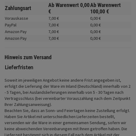
Fahrwerk
Ab Warenwert
0,
00
Ab Warenwert
Zahlungsart
€
100,
00
€
Zubehör
Vorauskasse
7,
00
€
0,
00
€
PayPal
7,
00
€
0,
00
€
Merchandise
Amazon Pay
7,
00
€
0,
00
€
Amazon Pay
7,
00
€
0,
00
€
Hinweis zum Versand
Lieferfristen
Soweit im jeweiligen Angebot keine andere Frist angegeben ist,
erfolgt die Lieferung der Ware im Inland (Deutschland) innerhalb von 2
- 5 Tagen, bei Auslandslieferungen innerhalb von 5 - 30 Tagen nach
Vertragsschluss (bei vereinbarter Vorauszahlung nach dem Zeitpunkt
Ihrer Zahlungsanweisung).
Beachten Sie, dass an Sonn- und Feiertagen keine Zustellung erfolgt.
Haben Sie Artikel mit unterschiedlichen Lieferzeiten bestellt,
versenden wir die Ware in einer gemeinsamen Sendung, sofern wir
keine abweichenden Vereinbarungen mit Ihnen getroffen haben.
Die
Lieferzeit bestimmt sich in diesem Fall nach dem Artikel mit der