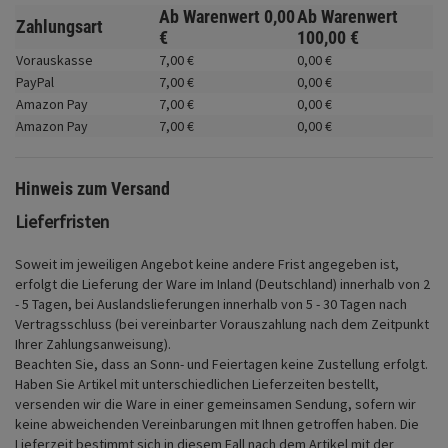
Fahrwerk
Ab Warenwert
0,
00
Ab Warenwert
Zahlungsart
€
100,
00
€
Zubehör
Vorauskasse
7,
00
€
0,
00
€
PayPal
7,
00
€
0,
00
€
Merchandise
Amazon Pay
7,
00
€
0,
00
€
Amazon Pay
7,
00
€
0,
00
€
Hinweis zum Versand
Lieferfristen
Soweit im jeweiligen Angebot keine andere Frist angegeben ist,
erfolgt die Lieferung der Ware im Inland (Deutschland) innerhalb von 2
- 5 Tagen, bei Auslandslieferungen innerhalb von 5 - 30 Tagen nach
Vertragsschluss (bei vereinbarter Vorauszahlung nach dem Zeitpunkt
Ihrer Zahlungsanweisung).
Beachten Sie, dass an Sonn- und Feiertagen keine Zustellung erfolgt.
Haben Sie Artikel mit unterschiedlichen Lieferzeiten bestellt,
versenden wir die Ware in einer gemeinsamen Sendung, sofern wir
keine abweichenden Vereinbarungen mit Ihnen getroffen haben.
Die
Lieferzeit bestimmt sich in diesem Fall nach dem Artikel mit der