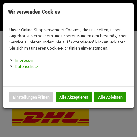
Menü
Search
Waren
Menü schließen
Warenkorb schließen
Cookies helfen uns bei der Bereitstellung unserer Dienste. Durch die
Wir verwenden Cookies
Nutzung unserer Dienste erklären Sie sich damit einverstanden!
Alle Kategorien
Motorrad auswählen
Okay
Datenschutz
Zur Startseite
0 ARTIKEL IM WARENKORB
Unser Online-Shop verwendet Cookies, die uns helfen, unser
Versand & Lieferung
FAHRZEUGTEILE
Ihr Warenkorb ist momentan leer.
(76
Angebot zu verbessern und unseren Kunden den bestmöglichen
Fahrzeugteile
Ergebnisse (
)
Service zu bieten. Indem Sie auf "Akzeptieren" klicken, erklären
Fertig
Bitte wählen Sie Ihr Lieferland.
Sie sich mit unseren Cookie-Richtlinien einverstanden.
Neuheiten
Schutz/Sicherheit
Impressum
coming soon
Datenschutz
Verkleidung
Standardversand
Montageständer
Anmelden
|
Registrieren
Merkzettel
DHL National
Einstellungen öffnen
Alle Akzeptieren
Alle Ablehnen
Beleuchtung
Gepäck
Auspuff