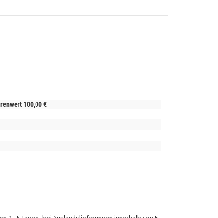
arenwert
100,
00
€
€
€
€
€
on 2 - 5 Tagen, bei Auslandslieferungen innerhalb von 5