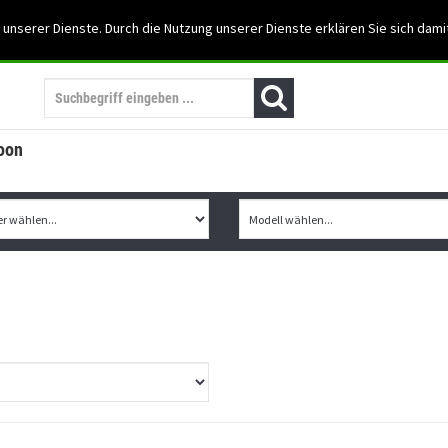
Support: 03501-57197
 unserer Dienste. Durch die Nutzung unserer Dienste erklären Sie sich dami
Mein Konto
Mo. -Fr. 07:30 - 15:30
oon