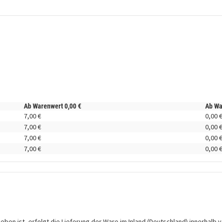
Ab Warenwert
0,
00
€
Ab W
7,
00
€
0,
00
7,
00
€
0,
00
7,
00
€
0,
00
7,
00
€
0,
00
en ist, erfolgt die Lieferung der Ware im Inland (Deutschland) innerhalb v