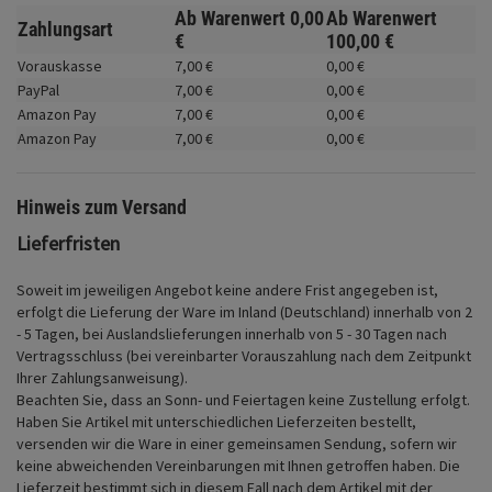
Fahrwerk
Ab Warenwert
0,
00
Ab Warenwert
Zahlungsart
€
100,
00
€
Zubehör
Vorauskasse
7,
00
€
0,
00
€
PayPal
7,
00
€
0,
00
€
Merchandise
Amazon Pay
7,
00
€
0,
00
€
Amazon Pay
7,
00
€
0,
00
€
Hinweis zum Versand
Lieferfristen
Soweit im jeweiligen Angebot keine andere Frist angegeben ist,
erfolgt die Lieferung der Ware im Inland (Deutschland) innerhalb von 2
- 5 Tagen, bei Auslandslieferungen innerhalb von 5 - 30 Tagen nach
Vertragsschluss (bei vereinbarter Vorauszahlung nach dem Zeitpunkt
Ihrer Zahlungsanweisung).
Beachten Sie, dass an Sonn- und Feiertagen keine Zustellung erfolgt.
Haben Sie Artikel mit unterschiedlichen Lieferzeiten bestellt,
versenden wir die Ware in einer gemeinsamen Sendung, sofern wir
keine abweichenden Vereinbarungen mit Ihnen getroffen haben.
Die
Lieferzeit bestimmt sich in diesem Fall nach dem Artikel mit der