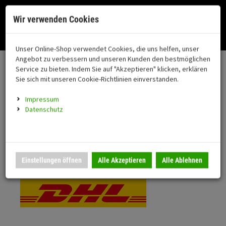
Menü
Search
Waren
Menü schließen
Warenkorb schließen
Cookies helfen uns bei der Bereitstellung unserer Dienste. Durch die
Wir verwenden Cookies
Nutzung unserer Dienste erklären Sie sich damit einverstanden!
Alle Kategorien
Motorrad auswählen
Okay
Datenschutz
Zur Startseite
0 ARTIKEL IM WARENKORB
Unser Online-Shop verwendet Cookies, die uns helfen, unser
Versand & Lieferung
FAHRZEUGTEILE
Ihr Warenkorb ist momentan leer.
(76
Angebot zu verbessern und unseren Kunden den bestmöglichen
Fahrzeugteile
Ergebnisse (
)
Service zu bieten. Indem Sie auf "Akzeptieren" klicken, erklären
Fertig
Bitte wählen Sie Ihr Lieferland.
Sie sich mit unseren Cookie-Richtlinien einverstanden.
Neuheiten
Schutz/Sicherheit
Impressum
coming soon
Datenschutz
Verkleidung
Standardversand
Montageständer
Anmelden
|
Registrieren
Merkzettel
DHL National
Einstellungen öffnen
Alle Akzeptieren
Alle Ablehnen
Beleuchtung
Gepäck
Auspuff