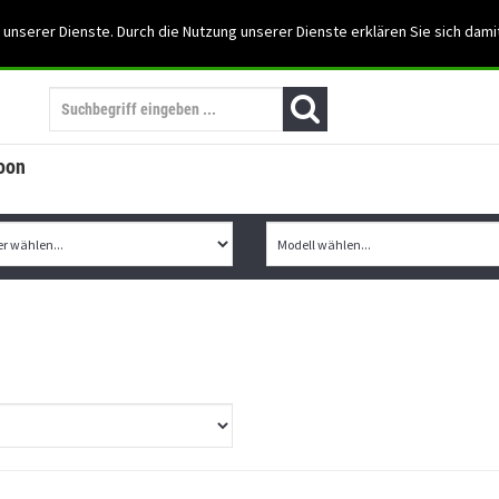
Support: 03501-57197
 unserer Dienste. Durch die Nutzung unserer Dienste erklären Sie sich dami
Mein Konto
Mo. -Fr. 07:30 - 15:30
oon