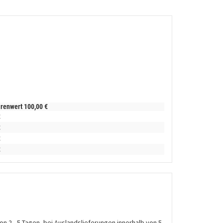
arenwert
100,
00
€
€
€
€
€
on 2 - 5 Tagen, bei Auslandslieferungen innerhalb von 5