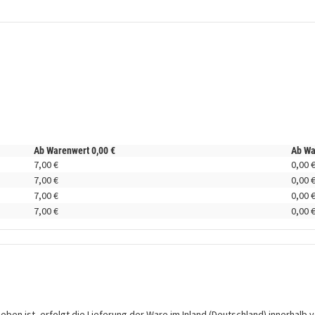
Ab Warenwert
0,
00
€
Ab W
7,
00
€
0,
00
7,
00
€
0,
00
7,
00
€
0,
00
7,
00
€
0,
00
en ist, erfolgt die Lieferung der Ware im Inland (Deutschland) innerhalb v