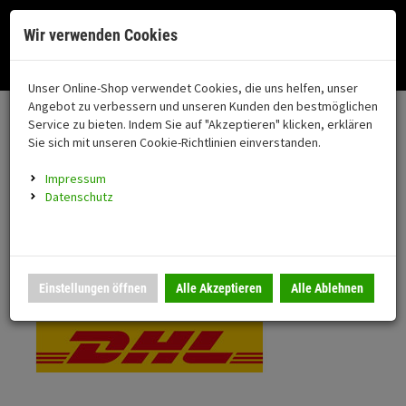
Menü
Search
Waren
Menü schließen
Warenkorb schließen
Cookies helfen uns bei der Bereitstellung unserer Dienste. Durch die
Wir verwenden Cookies
Nutzung unserer Dienste erklären Sie sich damit einverstanden!
Alle Kategorien
Motorrad auswählen
Okay
Datenschutz
Zur Startseite
0 ARTIKEL IM WARENKORB
Unser Online-Shop verwendet Cookies, die uns helfen, unser
Versand & Lieferung
FAHRZEUGTEILE
Ihr Warenkorb ist momentan leer.
(76
Angebot zu verbessern und unseren Kunden den bestmöglichen
Fahrzeugteile
Ergebnisse (
)
Service zu bieten. Indem Sie auf "Akzeptieren" klicken, erklären
Fertig
Bitte wählen Sie Ihr Lieferland.
Sie sich mit unseren Cookie-Richtlinien einverstanden.
Neuheiten
Schutz/Sicherheit
Impressum
coming soon
Datenschutz
Verkleidung
Standardversand
Montageständer
Anmelden
|
Registrieren
Merkzettel
DHL National
Einstellungen öffnen
Alle Akzeptieren
Alle Ablehnen
Beleuchtung
Gepäck
Auspuff