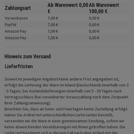
Fahrwerk
Ab Warenwert
0,
00
Ab Warenwert
Zahlungsart
€
100,
00
€
Zubehör
Vorauskasse
7,
00
€
0,
00
€
PayPal
7,
00
€
0,
00
€
Merchandise
Amazon Pay
7,
00
€
0,
00
€
Amazon Pay
7,
00
€
0,
00
€
Hinweis zum Versand
Lieferfristen
Soweit im jeweiligen Angebot keine andere Frist angegeben ist,
erfolgt die Lieferung der Ware im Inland (Deutschland) innerhalb von 2
- 5 Tagen, bei Auslandslieferungen innerhalb von 5 - 30 Tagen nach
Vertragsschluss (bei vereinbarter Vorauszahlung nach dem Zeitpunkt
Ihrer Zahlungsanweisung).
Beachten Sie, dass an Sonn- und Feiertagen keine Zustellung erfolgt.
Haben Sie Artikel mit unterschiedlichen Lieferzeiten bestellt,
versenden wir die Ware in einer gemeinsamen Sendung, sofern wir
keine abweichenden Vereinbarungen mit Ihnen getroffen haben.
Die
Lieferzeit bestimmt sich in diesem Fall nach dem Artikel mit der