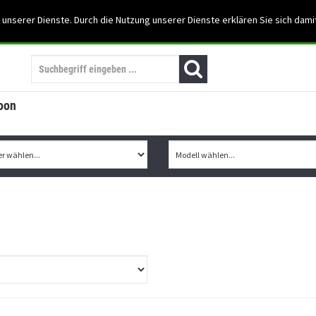
Support: 03501-57197
 unserer Dienste. Durch die Nutzung unserer Dienste erklären Sie sich dami
Mein Konto
Mo. -Fr. 07:30 - 15:30
oon