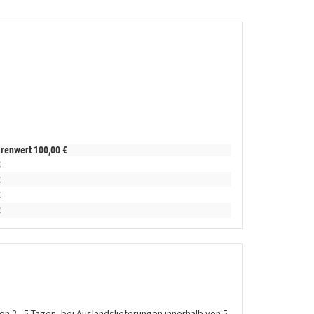
arenwert
100,
00
€
€
€
€
€
on 2 - 5 Tagen, bei Auslandslieferungen innerhalb von 5