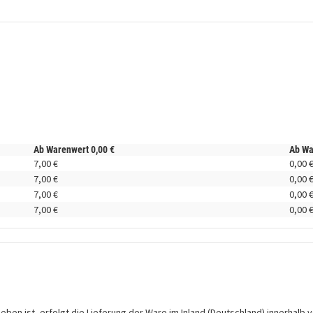
Ab Warenwert
0,
00
€
Ab W
7,
00
€
0,
00
7,
00
€
0,
00
7,
00
€
0,
00
7,
00
€
0,
00
en ist, erfolgt die Lieferung der Ware im Inland (Deutschland) innerhalb v