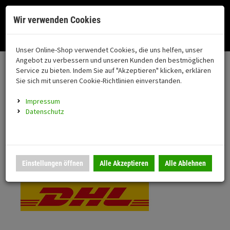
Menü
Search
Waren
Menü schließen
Warenkorb schließen
Cookies helfen uns bei der Bereitstellung unserer Dienste. Durch die
Wir verwenden Cookies
Nutzung unserer Dienste erklären Sie sich damit einverstanden!
Alle Kategorien
Motorrad auswählen
Okay
Datenschutz
Zur Startseite
0 ARTIKEL IM WARENKORB
Unser Online-Shop verwendet Cookies, die uns helfen, unser
Versand & Lieferung
FAHRZEUGTEILE
Ihr Warenkorb ist momentan leer.
(76
Angebot zu verbessern und unseren Kunden den bestmöglichen
Fahrzeugteile
Ergebnisse (
)
Service zu bieten. Indem Sie auf "Akzeptieren" klicken, erklären
Fertig
Bitte wählen Sie Ihr Lieferland.
Sie sich mit unseren Cookie-Richtlinien einverstanden.
Neuheiten
Schutz/Sicherheit
Impressum
coming soon
Datenschutz
Verkleidung
Standardversand
Montageständer
Anmelden
|
Registrieren
Merkzettel
DHL National
Einstellungen öffnen
Alle Akzeptieren
Alle Ablehnen
Beleuchtung
Gepäck
Auspuff