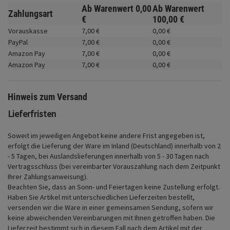
Fahrwerk
Ab Warenwert
0,
00
Ab Warenwert
Zahlungsart
€
100,
00
€
Zubehör
Vorauskasse
7,
00
€
0,
00
€
PayPal
7,
00
€
0,
00
€
Merchandise
Amazon Pay
7,
00
€
0,
00
€
Amazon Pay
7,
00
€
0,
00
€
Hinweis zum Versand
Lieferfristen
Soweit im jeweiligen Angebot keine andere Frist angegeben ist,
erfolgt die Lieferung der Ware im Inland (Deutschland) innerhalb von 2
- 5 Tagen, bei Auslandslieferungen innerhalb von 5 - 30 Tagen nach
Vertragsschluss (bei vereinbarter Vorauszahlung nach dem Zeitpunkt
Ihrer Zahlungsanweisung).
Beachten Sie, dass an Sonn- und Feiertagen keine Zustellung erfolgt.
Haben Sie Artikel mit unterschiedlichen Lieferzeiten bestellt,
versenden wir die Ware in einer gemeinsamen Sendung, sofern wir
keine abweichenden Vereinbarungen mit Ihnen getroffen haben.
Die
Lieferzeit bestimmt sich in diesem Fall nach dem Artikel mit der