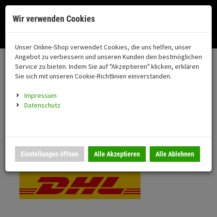
Menü
Search
Waren
Menü schließen
Warenkorb schließen
Cookies helfen uns bei der Bereitstellung unserer Dienste. Durch die
Wir verwenden Cookies
Nutzung unserer Dienste erklären Sie sich damit einverstanden!
Alle Kategorien
Motorrad auswählen
Okay
Datenschutz
Zur Startseite
0 ARTIKEL IM WARENKORB
Unser Online-Shop verwendet Cookies, die uns helfen, unser
Versand & Lieferung
FAHRZEUGTEILE
Ihr Warenkorb ist momentan leer.
(76
Angebot zu verbessern und unseren Kunden den bestmöglichen
Fahrzeugteile
Ergebnisse (
)
Service zu bieten. Indem Sie auf "Akzeptieren" klicken, erklären
Fertig
Bitte wählen Sie Ihr Lieferland.
Sie sich mit unseren Cookie-Richtlinien einverstanden.
Neuheiten
Schutz/Sicherheit
Impressum
coming soon
Datenschutz
Verkleidung
Standardversand
Montageständer
Anmelden
|
Registrieren
Merkzettel
DHL National
Einstellungen öffnen
Alle Akzeptieren
Alle Ablehnen
Beleuchtung
Gepäck
Auspuff