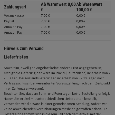
Fahrwerk
Ab Warenwert
0,
00
Ab Warenwert
Zahlungsart
€
100,
00
€
Zubehör
Vorauskasse
7,
00
€
0,
00
€
PayPal
7,
00
€
0,
00
€
Merchandise
Amazon Pay
7,
00
€
0,
00
€
Amazon Pay
7,
00
€
0,
00
€
Hinweis zum Versand
Lieferfristen
Soweit im jeweiligen Angebot keine andere Frist angegeben ist,
erfolgt die Lieferung der Ware im Inland (Deutschland) innerhalb von 2
- 5 Tagen, bei Auslandslieferungen innerhalb von 5 - 30 Tagen nach
Vertragsschluss (bei vereinbarter Vorauszahlung nach dem Zeitpunkt
Ihrer Zahlungsanweisung).
Beachten Sie, dass an Sonn- und Feiertagen keine Zustellung erfolgt.
Haben Sie Artikel mit unterschiedlichen Lieferzeiten bestellt,
versenden wir die Ware in einer gemeinsamen Sendung, sofern wir
keine abweichenden Vereinbarungen mit Ihnen getroffen haben.
Die
Lieferzeit bestimmt sich in diesem Fall nach dem Artikel mit der