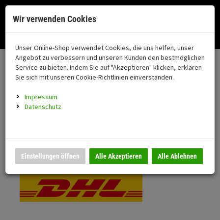
Menü
Search
Waren
Menü schließen
Warenkorb schließen
Cookies helfen uns bei der Bereitstellung unserer Dienste. Durch die
Wir verwenden Cookies
Nutzung unserer Dienste erklären Sie sich damit einverstanden!
Alle Kategorien
Motorrad auswählen
Okay
Datenschutz
Zur Startseite
0 ARTIKEL IM WARENKORB
Unser Online-Shop verwendet Cookies, die uns helfen, unser
Versand & Lieferung
FAHRZEUGTEILE
Ihr Warenkorb ist momentan leer.
(76
Angebot zu verbessern und unseren Kunden den bestmöglichen
Fahrzeugteile
Ergebnisse (
)
Service zu bieten. Indem Sie auf "Akzeptieren" klicken, erklären
Fertig
Bitte wählen Sie Ihr Lieferland.
Sie sich mit unseren Cookie-Richtlinien einverstanden.
Neuheiten
Schutz/Sicherheit
Impressum
coming soon
Datenschutz
Verkleidung
Standardversand
Montageständer
Anmelden
|
Registrieren
Merkzettel
DHL National
Einstellungen öffnen
Alle Akzeptieren
Alle Ablehnen
Beleuchtung
Gepäck
Auspuff