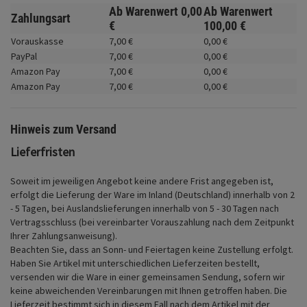
Fahrwerk
Ab Warenwert
0,
00
Ab Warenwert
Zahlungsart
€
100,
00
€
Zubehör
Vorauskasse
7,
00
€
0,
00
€
PayPal
7,
00
€
0,
00
€
Merchandise
Amazon Pay
7,
00
€
0,
00
€
Amazon Pay
7,
00
€
0,
00
€
Hinweis zum Versand
Lieferfristen
Soweit im jeweiligen Angebot keine andere Frist angegeben ist,
erfolgt die Lieferung der Ware im Inland (Deutschland) innerhalb von 2
- 5 Tagen, bei Auslandslieferungen innerhalb von 5 - 30 Tagen nach
Vertragsschluss (bei vereinbarter Vorauszahlung nach dem Zeitpunkt
Ihrer Zahlungsanweisung).
Beachten Sie, dass an Sonn- und Feiertagen keine Zustellung erfolgt.
Haben Sie Artikel mit unterschiedlichen Lieferzeiten bestellt,
versenden wir die Ware in einer gemeinsamen Sendung, sofern wir
keine abweichenden Vereinbarungen mit Ihnen getroffen haben.
Die
Lieferzeit bestimmt sich in diesem Fall nach dem Artikel mit der