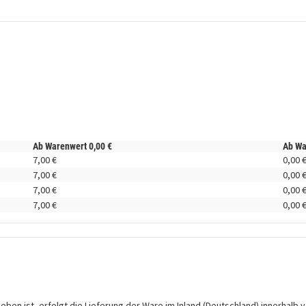
Ab Warenwert
0,
00
€
Ab W
7,
00
€
0,
00
7,
00
€
0,
00
7,
00
€
0,
00
7,
00
€
0,
00
en ist, erfolgt die Lieferung der Ware im Inland (Deutschland) innerhalb v