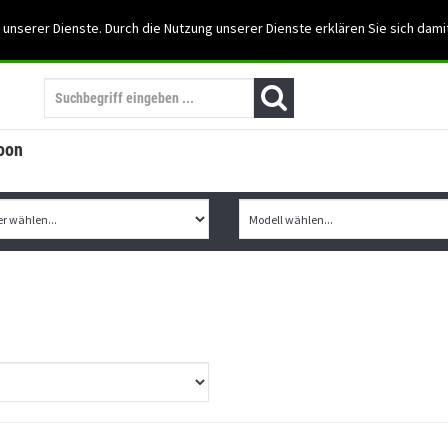
Support: 03501-57197
 unserer Dienste. Durch die Nutzung unserer Dienste erklären Sie sich dami
Mein Konto
Mo. -Fr. 07:30 - 15:30
oon