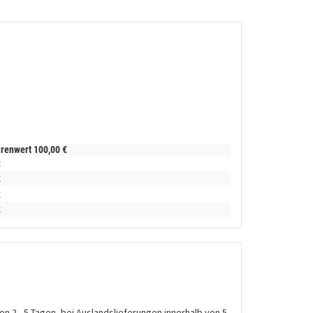
arenwert
100,
00
€
€
€
€
€
on 2 - 5 Tagen, bei Auslandslieferungen innerhalb von 5