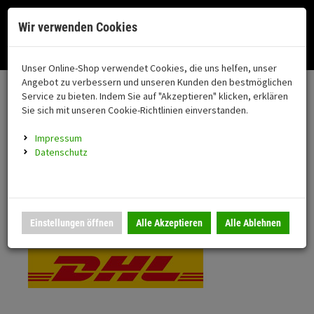
Menü
Search
Waren
Menü schließen
Warenkorb schließen
Cookies helfen uns bei der Bereitstellung unserer Dienste. Durch die
Wir verwenden Cookies
Nutzung unserer Dienste erklären Sie sich damit einverstanden!
Alle Kategorien
Motorrad auswählen
Okay
Datenschutz
Zur Startseite
0 ARTIKEL IM WARENKORB
Unser Online-Shop verwendet Cookies, die uns helfen, unser
Versand & Lieferung
FAHRZEUGTEILE
Ihr Warenkorb ist momentan leer.
(76
Angebot zu verbessern und unseren Kunden den bestmöglichen
Fahrzeugteile
Ergebnisse (
)
Service zu bieten. Indem Sie auf "Akzeptieren" klicken, erklären
Fertig
Bitte wählen Sie Ihr Lieferland.
Sie sich mit unseren Cookie-Richtlinien einverstanden.
Neuheiten
Schutz/Sicherheit
Impressum
coming soon
Datenschutz
Verkleidung
Standardversand
Montageständer
Anmelden
|
Registrieren
Merkzettel
DHL National
Einstellungen öffnen
Alle Akzeptieren
Alle Ablehnen
Beleuchtung
Gepäck
Auspuff