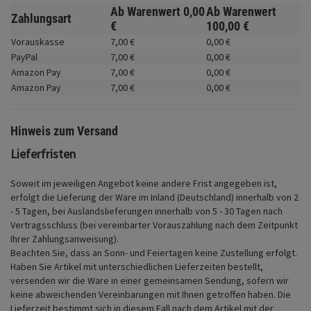
Fahrwerk
Ab Warenwert
0,
00
Ab Warenwert
Zahlungsart
€
100,
00
€
Zubehör
Vorauskasse
7,
00
€
0,
00
€
PayPal
7,
00
€
0,
00
€
Merchandise
Amazon Pay
7,
00
€
0,
00
€
Amazon Pay
7,
00
€
0,
00
€
Hinweis zum Versand
Lieferfristen
Soweit im jeweiligen Angebot keine andere Frist angegeben ist,
erfolgt die Lieferung der Ware im Inland (Deutschland) innerhalb von 2
- 5 Tagen, bei Auslandslieferungen innerhalb von 5 - 30 Tagen nach
Vertragsschluss (bei vereinbarter Vorauszahlung nach dem Zeitpunkt
Ihrer Zahlungsanweisung).
Beachten Sie, dass an Sonn- und Feiertagen keine Zustellung erfolgt.
Haben Sie Artikel mit unterschiedlichen Lieferzeiten bestellt,
versenden wir die Ware in einer gemeinsamen Sendung, sofern wir
keine abweichenden Vereinbarungen mit Ihnen getroffen haben.
Die
Lieferzeit bestimmt sich in diesem Fall nach dem Artikel mit der