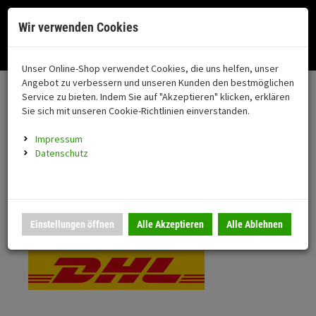
Menü
Search
Waren
Menü schließen
Warenkorb schließen
Cookies helfen uns bei der Bereitstellung unserer Dienste. Durch die
Wir verwenden Cookies
Nutzung unserer Dienste erklären Sie sich damit einverstanden!
Alle Kategorien
Motorrad auswählen
Okay
Datenschutz
Zur Startseite
0 ARTIKEL IM WARENKORB
Unser Online-Shop verwendet Cookies, die uns helfen, unser
Versand & Lieferung
FAHRZEUGTEILE
Ihr Warenkorb ist momentan leer.
(76
Angebot zu verbessern und unseren Kunden den bestmöglichen
Fahrzeugteile
Ergebnisse (
)
Service zu bieten. Indem Sie auf "Akzeptieren" klicken, erklären
Fertig
Bitte wählen Sie Ihr Lieferland.
Sie sich mit unseren Cookie-Richtlinien einverstanden.
Neuheiten
Schutz/Sicherheit
Impressum
coming soon
Datenschutz
Verkleidung
Standardversand
Montageständer
Anmelden
|
Registrieren
Merkzettel
DHL National
Einstellungen öffnen
Alle Akzeptieren
Alle Ablehnen
Beleuchtung
Gepäck
Auspuff