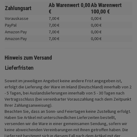
Fahrwerk
Ab Warenwert
0,
00
Ab Warenwert
Zahlungsart
€
100,
00
€
Zubehör
Vorauskasse
7,
00
€
0,
00
€
PayPal
7,
00
€
0,
00
€
Merchandise
Amazon Pay
7,
00
€
0,
00
€
Amazon Pay
7,
00
€
0,
00
€
Hinweis zum Versand
Lieferfristen
Soweit im jeweiligen Angebot keine andere Frist angegeben ist,
erfolgt die Lieferung der Ware im Inland (Deutschland) innerhalb von 2
- 5 Tagen, bei Auslandslieferungen innerhalb von 5 - 30 Tagen nach
Vertragsschluss (bei vereinbarter Vorauszahlung nach dem Zeitpunkt
Ihrer Zahlungsanweisung).
Beachten Sie, dass an Sonn- und Feiertagen keine Zustellung erfolgt.
Haben Sie Artikel mit unterschiedlichen Lieferzeiten bestellt,
versenden wir die Ware in einer gemeinsamen Sendung, sofern wir
keine abweichenden Vereinbarungen mit Ihnen getroffen haben.
Die
Lieferzeit bestimmt sich in diesem Fall nach dem Artikel mit der