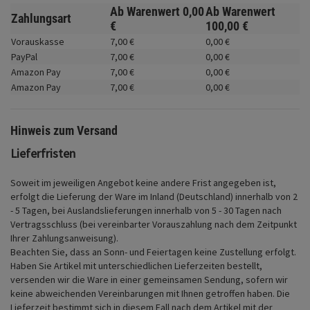
Fahrwerk
Ab Warenwert
0,
00
Ab Warenwert
Zahlungsart
€
100,
00
€
Zubehör
Vorauskasse
7,
00
€
0,
00
€
PayPal
7,
00
€
0,
00
€
Merchandise
Amazon Pay
7,
00
€
0,
00
€
Amazon Pay
7,
00
€
0,
00
€
Hinweis zum Versand
Lieferfristen
Soweit im jeweiligen Angebot keine andere Frist angegeben ist,
erfolgt die Lieferung der Ware im Inland (Deutschland) innerhalb von 2
- 5 Tagen, bei Auslandslieferungen innerhalb von 5 - 30 Tagen nach
Vertragsschluss (bei vereinbarter Vorauszahlung nach dem Zeitpunkt
Ihrer Zahlungsanweisung).
Beachten Sie, dass an Sonn- und Feiertagen keine Zustellung erfolgt.
Haben Sie Artikel mit unterschiedlichen Lieferzeiten bestellt,
versenden wir die Ware in einer gemeinsamen Sendung, sofern wir
keine abweichenden Vereinbarungen mit Ihnen getroffen haben.
Die
Lieferzeit bestimmt sich in diesem Fall nach dem Artikel mit der