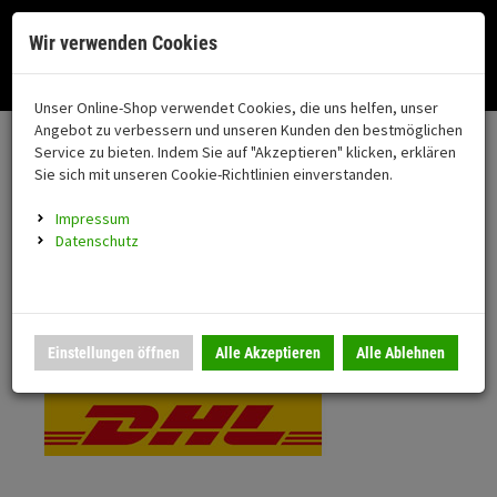
Menü
Search
Waren
Menü schließen
Warenkorb schließen
Cookies helfen uns bei der Bereitstellung unserer Dienste. Durch die
Wir verwenden Cookies
Nutzung unserer Dienste erklären Sie sich damit einverstanden!
Alle Kategorien
Motorrad auswählen
Okay
Datenschutz
Zur Startseite
0 ARTIKEL IM WARENKORB
Unser Online-Shop verwendet Cookies, die uns helfen, unser
Versand & Lieferung
FAHRZEUGTEILE
Ihr Warenkorb ist momentan leer.
(76
Angebot zu verbessern und unseren Kunden den bestmöglichen
Fahrzeugteile
Ergebnisse (
)
Service zu bieten. Indem Sie auf "Akzeptieren" klicken, erklären
Fertig
Bitte wählen Sie Ihr Lieferland.
Sie sich mit unseren Cookie-Richtlinien einverstanden.
Neuheiten
Schutz/Sicherheit
Impressum
coming soon
Datenschutz
Verkleidung
Standardversand
Montageständer
Anmelden
|
Registrieren
Merkzettel
DHL National
Einstellungen öffnen
Alle Akzeptieren
Alle Ablehnen
Beleuchtung
Gepäck
Auspuff