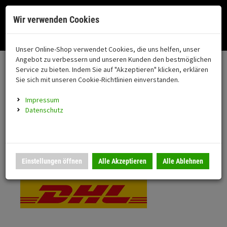
Menü
Search
Waren
Menü schließen
Warenkorb schließen
Cookies helfen uns bei der Bereitstellung unserer Dienste. Durch die
Wir verwenden Cookies
Nutzung unserer Dienste erklären Sie sich damit einverstanden!
Alle Kategorien
Motorrad auswählen
Okay
Datenschutz
Zur Startseite
0 ARTIKEL IM WARENKORB
Unser Online-Shop verwendet Cookies, die uns helfen, unser
Versand & Lieferung
FAHRZEUGTEILE
Ihr Warenkorb ist momentan leer.
(76
Angebot zu verbessern und unseren Kunden den bestmöglichen
Fahrzeugteile
Ergebnisse (
)
Service zu bieten. Indem Sie auf "Akzeptieren" klicken, erklären
Fertig
Bitte wählen Sie Ihr Lieferland.
Sie sich mit unseren Cookie-Richtlinien einverstanden.
Neuheiten
Schutz/Sicherheit
Impressum
coming soon
Datenschutz
Verkleidung
Standardversand
Montageständer
Anmelden
|
Registrieren
Merkzettel
DHL National
Einstellungen öffnen
Alle Akzeptieren
Alle Ablehnen
Beleuchtung
Gepäck
Auspuff