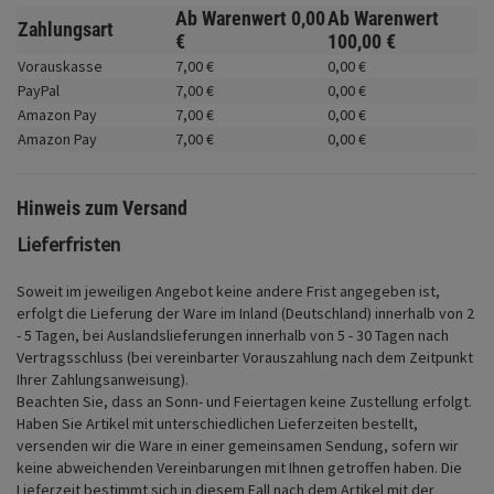
Fahrwerk
Ab Warenwert
0,
00
Ab Warenwert
Zahlungsart
€
100,
00
€
Zubehör
Vorauskasse
7,
00
€
0,
00
€
PayPal
7,
00
€
0,
00
€
Merchandise
Amazon Pay
7,
00
€
0,
00
€
Amazon Pay
7,
00
€
0,
00
€
Hinweis zum Versand
Lieferfristen
Soweit im jeweiligen Angebot keine andere Frist angegeben ist,
erfolgt die Lieferung der Ware im Inland (Deutschland) innerhalb von 2
- 5 Tagen, bei Auslandslieferungen innerhalb von 5 - 30 Tagen nach
Vertragsschluss (bei vereinbarter Vorauszahlung nach dem Zeitpunkt
Ihrer Zahlungsanweisung).
Beachten Sie, dass an Sonn- und Feiertagen keine Zustellung erfolgt.
Haben Sie Artikel mit unterschiedlichen Lieferzeiten bestellt,
versenden wir die Ware in einer gemeinsamen Sendung, sofern wir
keine abweichenden Vereinbarungen mit Ihnen getroffen haben.
Die
Lieferzeit bestimmt sich in diesem Fall nach dem Artikel mit der