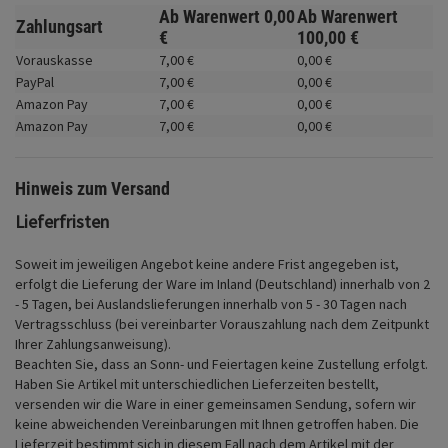
Fahrwerk
Ab Warenwert
0,
00
Ab Warenwert
Zahlungsart
€
100,
00
€
Zubehör
Vorauskasse
7,
00
€
0,
00
€
PayPal
7,
00
€
0,
00
€
Merchandise
Amazon Pay
7,
00
€
0,
00
€
Amazon Pay
7,
00
€
0,
00
€
Hinweis zum Versand
Lieferfristen
Soweit im jeweiligen Angebot keine andere Frist angegeben ist,
erfolgt die Lieferung der Ware im Inland (Deutschland) innerhalb von 2
- 5 Tagen, bei Auslandslieferungen innerhalb von 5 - 30 Tagen nach
Vertragsschluss (bei vereinbarter Vorauszahlung nach dem Zeitpunkt
Ihrer Zahlungsanweisung).
Beachten Sie, dass an Sonn- und Feiertagen keine Zustellung erfolgt.
Haben Sie Artikel mit unterschiedlichen Lieferzeiten bestellt,
versenden wir die Ware in einer gemeinsamen Sendung, sofern wir
keine abweichenden Vereinbarungen mit Ihnen getroffen haben.
Die
Lieferzeit bestimmt sich in diesem Fall nach dem Artikel mit der