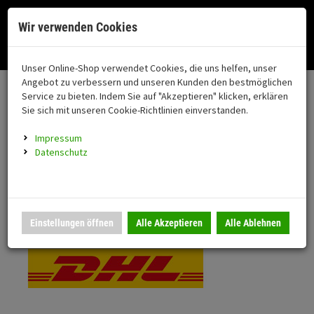
Menü
Search
Waren
Menü schließen
Warenkorb schließen
Cookies helfen uns bei der Bereitstellung unserer Dienste. Durch die
Wir verwenden Cookies
Nutzung unserer Dienste erklären Sie sich damit einverstanden!
Alle Kategorien
Motorrad auswählen
Okay
Datenschutz
Zur Startseite
0 ARTIKEL IM WARENKORB
Unser Online-Shop verwendet Cookies, die uns helfen, unser
Versand & Lieferung
FAHRZEUGTEILE
Ihr Warenkorb ist momentan leer.
(76
Angebot zu verbessern und unseren Kunden den bestmöglichen
Fahrzeugteile
Ergebnisse (
)
Service zu bieten. Indem Sie auf "Akzeptieren" klicken, erklären
Fertig
Bitte wählen Sie Ihr Lieferland.
Sie sich mit unseren Cookie-Richtlinien einverstanden.
Neuheiten
Schutz/Sicherheit
Impressum
coming soon
Datenschutz
Verkleidung
Standardversand
Montageständer
Anmelden
|
Registrieren
Merkzettel
DHL National
Einstellungen öffnen
Alle Akzeptieren
Alle Ablehnen
Beleuchtung
Gepäck
Auspuff