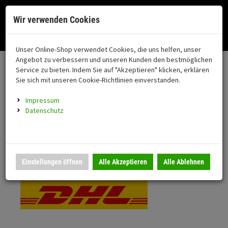
Menü
Search
Waren
Menü schließen
Warenkorb schließen
Cookies helfen uns bei der Bereitstellung unserer Dienste. Durch die
Wir verwenden Cookies
Nutzung unserer Dienste erklären Sie sich damit einverstanden!
Alle Kategorien
Motorrad auswählen
Okay
Datenschutz
Zur Startseite
0 ARTIKEL IM WARENKORB
Unser Online-Shop verwendet Cookies, die uns helfen, unser
Versand & Lieferung
FAHRZEUGTEILE
Ihr Warenkorb ist momentan leer.
(76
Angebot zu verbessern und unseren Kunden den bestmöglichen
Fahrzeugteile
Ergebnisse (
)
Service zu bieten. Indem Sie auf "Akzeptieren" klicken, erklären
Fertig
Bitte wählen Sie Ihr Lieferland.
Sie sich mit unseren Cookie-Richtlinien einverstanden.
Neuheiten
Schutz/Sicherheit
Impressum
coming soon
Datenschutz
Verkleidung
Standardversand
Montageständer
Anmelden
|
Registrieren
Merkzettel
DHL National
Einstellungen öffnen
Alle Akzeptieren
Alle Ablehnen
Beleuchtung
Gepäck
Auspuff