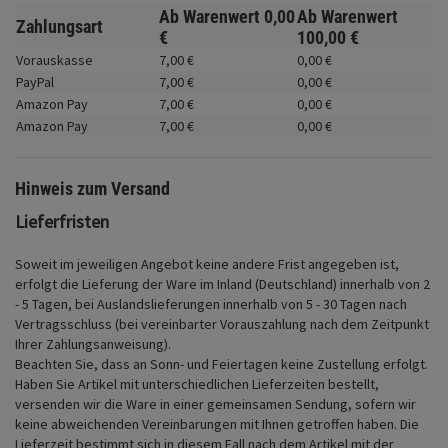
Fahrwerk
Ab Warenwert
0,
00
Ab Warenwert
Zahlungsart
€
100,
00
€
Zubehör
Vorauskasse
7,
00
€
0,
00
€
PayPal
7,
00
€
0,
00
€
Merchandise
Amazon Pay
7,
00
€
0,
00
€
Amazon Pay
7,
00
€
0,
00
€
Hinweis zum Versand
Lieferfristen
Soweit im jeweiligen Angebot keine andere Frist angegeben ist,
erfolgt die Lieferung der Ware im Inland (Deutschland) innerhalb von 2
- 5 Tagen, bei Auslandslieferungen innerhalb von 5 - 30 Tagen nach
Vertragsschluss (bei vereinbarter Vorauszahlung nach dem Zeitpunkt
Ihrer Zahlungsanweisung).
Beachten Sie, dass an Sonn- und Feiertagen keine Zustellung erfolgt.
Haben Sie Artikel mit unterschiedlichen Lieferzeiten bestellt,
versenden wir die Ware in einer gemeinsamen Sendung, sofern wir
keine abweichenden Vereinbarungen mit Ihnen getroffen haben.
Die
Lieferzeit bestimmt sich in diesem Fall nach dem Artikel mit der