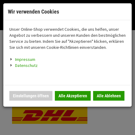
Menü
Search
Waren
Menü schließen
Warenkorb schließen
Cookies helfen uns bei der Bereitstellung unserer Dienste. Durch die
Wir verwenden Cookies
Nutzung unserer Dienste erklären Sie sich damit einverstanden!
Alle Kategorien
Motorrad auswählen
Okay
Datenschutz
Zur Startseite
0 ARTIKEL IM WARENKORB
Unser Online-Shop verwendet Cookies, die uns helfen, unser
Versand & Lieferung
FAHRZEUGTEILE
Ihr Warenkorb ist momentan leer.
(76
Angebot zu verbessern und unseren Kunden den bestmöglichen
Fahrzeugteile
Ergebnisse (
)
Service zu bieten. Indem Sie auf "Akzeptieren" klicken, erklären
Fertig
Bitte wählen Sie Ihr Lieferland.
Sie sich mit unseren Cookie-Richtlinien einverstanden.
Neuheiten
Schutz/Sicherheit
Impressum
coming soon
Datenschutz
Verkleidung
Standardversand
Montageständer
Anmelden
|
Registrieren
Merkzettel
DHL National
Einstellungen öffnen
Alle Akzeptieren
Alle Ablehnen
Beleuchtung
Gepäck
Auspuff