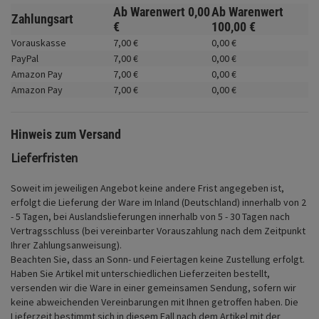
Fahrwerk
Ab Warenwert
0,
00
Ab Warenwert
Zahlungsart
€
100,
00
€
Zubehör
Vorauskasse
7,
00
€
0,
00
€
PayPal
7,
00
€
0,
00
€
Merchandise
Amazon Pay
7,
00
€
0,
00
€
Amazon Pay
7,
00
€
0,
00
€
Hinweis zum Versand
Lieferfristen
Soweit im jeweiligen Angebot keine andere Frist angegeben ist,
erfolgt die Lieferung der Ware im Inland (Deutschland) innerhalb von 2
- 5 Tagen, bei Auslandslieferungen innerhalb von 5 - 30 Tagen nach
Vertragsschluss (bei vereinbarter Vorauszahlung nach dem Zeitpunkt
Ihrer Zahlungsanweisung).
Beachten Sie, dass an Sonn- und Feiertagen keine Zustellung erfolgt.
Haben Sie Artikel mit unterschiedlichen Lieferzeiten bestellt,
versenden wir die Ware in einer gemeinsamen Sendung, sofern wir
keine abweichenden Vereinbarungen mit Ihnen getroffen haben.
Die
Lieferzeit bestimmt sich in diesem Fall nach dem Artikel mit der