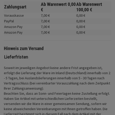
Fahrwerk
Ab Warenwert
0,
00
Ab Warenwert
Zahlungsart
€
100,
00
€
Zubehör
Vorauskasse
7,
00
€
0,
00
€
PayPal
7,
00
€
0,
00
€
Merchandise
Amazon Pay
7,
00
€
0,
00
€
Amazon Pay
7,
00
€
0,
00
€
Hinweis zum Versand
Lieferfristen
Soweit im jeweiligen Angebot keine andere Frist angegeben ist,
erfolgt die Lieferung der Ware im Inland (Deutschland) innerhalb von 2
- 5 Tagen, bei Auslandslieferungen innerhalb von 5 - 30 Tagen nach
Vertragsschluss (bei vereinbarter Vorauszahlung nach dem Zeitpunkt
Ihrer Zahlungsanweisung).
Beachten Sie, dass an Sonn- und Feiertagen keine Zustellung erfolgt.
Haben Sie Artikel mit unterschiedlichen Lieferzeiten bestellt,
versenden wir die Ware in einer gemeinsamen Sendung, sofern wir
keine abweichenden Vereinbarungen mit Ihnen getroffen haben.
Die
Lieferzeit bestimmt sich in diesem Fall nach dem Artikel mit der