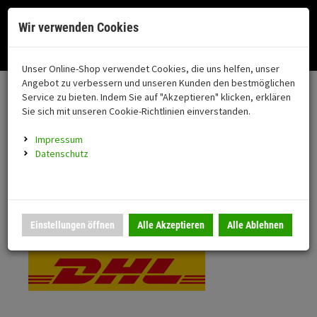
Menü
Search
Waren
Menü schließen
Warenkorb schließen
Cookies helfen uns bei der Bereitstellung unserer Dienste. Durch die
Wir verwenden Cookies
Nutzung unserer Dienste erklären Sie sich damit einverstanden!
Alle Kategorien
Motorrad auswählen
Okay
Datenschutz
Zur Startseite
0 ARTIKEL IM WARENKORB
Unser Online-Shop verwendet Cookies, die uns helfen, unser
Versand & Lieferung
FAHRZEUGTEILE
Ihr Warenkorb ist momentan leer.
(76
Angebot zu verbessern und unseren Kunden den bestmöglichen
Fahrzeugteile
Ergebnisse (
)
Service zu bieten. Indem Sie auf "Akzeptieren" klicken, erklären
Fertig
Bitte wählen Sie Ihr Lieferland.
Sie sich mit unseren Cookie-Richtlinien einverstanden.
Neuheiten
Schutz/Sicherheit
Impressum
coming soon
Datenschutz
Verkleidung
Standardversand
Montageständer
Anmelden
|
Registrieren
Merkzettel
DHL National
Einstellungen öffnen
Alle Akzeptieren
Alle Ablehnen
Beleuchtung
Gepäck
Auspuff