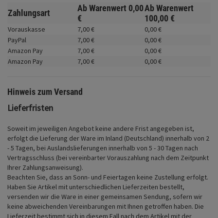
Fahrwerk
Ab Warenwert
0,
00
Ab Warenwert
Zahlungsart
€
100,
00
€
Zubehör
Vorauskasse
7,
00
€
0,
00
€
PayPal
7,
00
€
0,
00
€
Merchandise
Amazon Pay
7,
00
€
0,
00
€
Amazon Pay
7,
00
€
0,
00
€
Hinweis zum Versand
Lieferfristen
Soweit im jeweiligen Angebot keine andere Frist angegeben ist,
erfolgt die Lieferung der Ware im Inland (Deutschland) innerhalb von 2
- 5 Tagen, bei Auslandslieferungen innerhalb von 5 - 30 Tagen nach
Vertragsschluss (bei vereinbarter Vorauszahlung nach dem Zeitpunkt
Ihrer Zahlungsanweisung).
Beachten Sie, dass an Sonn- und Feiertagen keine Zustellung erfolgt.
Haben Sie Artikel mit unterschiedlichen Lieferzeiten bestellt,
versenden wir die Ware in einer gemeinsamen Sendung, sofern wir
keine abweichenden Vereinbarungen mit Ihnen getroffen haben.
Die
Lieferzeit bestimmt sich in diesem Fall nach dem Artikel mit der