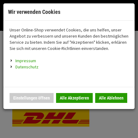
Menü
Search
Waren
Menü schließen
Warenkorb schließen
Cookies helfen uns bei der Bereitstellung unserer Dienste. Durch die
Wir verwenden Cookies
Nutzung unserer Dienste erklären Sie sich damit einverstanden!
Alle Kategorien
Motorrad auswählen
Okay
Datenschutz
Zur Startseite
0 ARTIKEL IM WARENKORB
Unser Online-Shop verwendet Cookies, die uns helfen, unser
Versand & Lieferung
FAHRZEUGTEILE
Ihr Warenkorb ist momentan leer.
(76
Angebot zu verbessern und unseren Kunden den bestmöglichen
Fahrzeugteile
Ergebnisse (
)
Service zu bieten. Indem Sie auf "Akzeptieren" klicken, erklären
Fertig
Bitte wählen Sie Ihr Lieferland.
Sie sich mit unseren Cookie-Richtlinien einverstanden.
Neuheiten
Schutz/Sicherheit
Impressum
coming soon
Datenschutz
Verkleidung
Standardversand
Montageständer
Anmelden
|
Registrieren
Merkzettel
DHL National
Einstellungen öffnen
Alle Akzeptieren
Alle Ablehnen
Beleuchtung
Gepäck
Auspuff