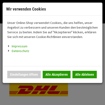
Menü
Search
Waren
Menü schließen
Warenkorb schließen
Cookies helfen uns bei der Bereitstellung unserer Dienste. Durch die
Wir verwenden Cookies
Nutzung unserer Dienste erklären Sie sich damit einverstanden!
Alle Kategorien
Motorrad auswählen
Okay
Datenschutz
Zur Startseite
0 ARTIKEL IM WARENKORB
Unser Online-Shop verwendet Cookies, die uns helfen, unser
Versand & Lieferung
FAHRZEUGTEILE
Ihr Warenkorb ist momentan leer.
(76
Angebot zu verbessern und unseren Kunden den bestmöglichen
Fahrzeugteile
Ergebnisse (
)
Service zu bieten. Indem Sie auf "Akzeptieren" klicken, erklären
Fertig
Bitte wählen Sie Ihr Lieferland.
Sie sich mit unseren Cookie-Richtlinien einverstanden.
Neuheiten
Schutz/Sicherheit
Impressum
coming soon
Datenschutz
Verkleidung
Standardversand
Montageständer
Anmelden
|
Registrieren
Merkzettel
DHL National
Einstellungen öffnen
Alle Akzeptieren
Alle Ablehnen
Beleuchtung
Gepäck
Auspuff