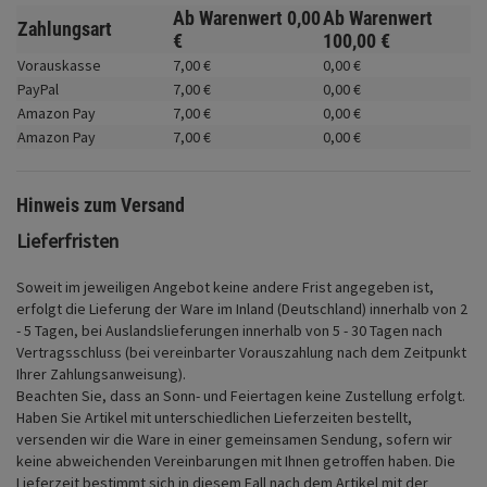
Fahrwerk
Ab Warenwert
0,
00
Ab Warenwert
Zahlungsart
€
100,
00
€
Zubehör
Vorauskasse
7,
00
€
0,
00
€
PayPal
7,
00
€
0,
00
€
Merchandise
Amazon Pay
7,
00
€
0,
00
€
Amazon Pay
7,
00
€
0,
00
€
Hinweis zum Versand
Lieferfristen
Soweit im jeweiligen Angebot keine andere Frist angegeben ist,
erfolgt die Lieferung der Ware im Inland (Deutschland) innerhalb von 2
- 5 Tagen, bei Auslandslieferungen innerhalb von 5 - 30 Tagen nach
Vertragsschluss (bei vereinbarter Vorauszahlung nach dem Zeitpunkt
Ihrer Zahlungsanweisung).
Beachten Sie, dass an Sonn- und Feiertagen keine Zustellung erfolgt.
Haben Sie Artikel mit unterschiedlichen Lieferzeiten bestellt,
versenden wir die Ware in einer gemeinsamen Sendung, sofern wir
keine abweichenden Vereinbarungen mit Ihnen getroffen haben.
Die
Lieferzeit bestimmt sich in diesem Fall nach dem Artikel mit der