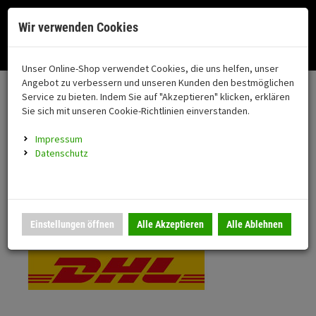
Menü
Search
Waren
Menü schließen
Warenkorb schließen
Cookies helfen uns bei der Bereitstellung unserer Dienste. Durch die
Wir verwenden Cookies
Nutzung unserer Dienste erklären Sie sich damit einverstanden!
Alle Kategorien
Motorrad auswählen
Okay
Datenschutz
Zur Startseite
0 ARTIKEL IM WARENKORB
Unser Online-Shop verwendet Cookies, die uns helfen, unser
Versand & Lieferung
FAHRZEUGTEILE
Ihr Warenkorb ist momentan leer.
(76
Angebot zu verbessern und unseren Kunden den bestmöglichen
Fahrzeugteile
Ergebnisse (
)
Service zu bieten. Indem Sie auf "Akzeptieren" klicken, erklären
Fertig
Bitte wählen Sie Ihr Lieferland.
Sie sich mit unseren Cookie-Richtlinien einverstanden.
Neuheiten
Schutz/Sicherheit
Impressum
coming soon
Datenschutz
Verkleidung
Standardversand
Montageständer
Anmelden
|
Registrieren
Merkzettel
DHL National
Einstellungen öffnen
Alle Akzeptieren
Alle Ablehnen
Beleuchtung
Gepäck
Auspuff