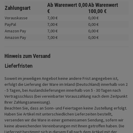
Fahrwerk
Ab Warenwert
0,
00
Ab Warenwert
Zahlungsart
€
100,
00
€
Zubehör
Vorauskasse
7,
00
€
0,
00
€
PayPal
7,
00
€
0,
00
€
Merchandise
Amazon Pay
7,
00
€
0,
00
€
Amazon Pay
7,
00
€
0,
00
€
Hinweis zum Versand
Lieferfristen
Soweit im jeweiligen Angebot keine andere Frist angegeben ist,
erfolgt die Lieferung der Ware im Inland (Deutschland) innerhalb von 2
- 5 Tagen, bei Auslandslieferungen innerhalb von 5 - 30 Tagen nach
Vertragsschluss (bei vereinbarter Vorauszahlung nach dem Zeitpunkt
Ihrer Zahlungsanweisung).
Beachten Sie, dass an Sonn- und Feiertagen keine Zustellung erfolgt.
Haben Sie Artikel mit unterschiedlichen Lieferzeiten bestellt,
versenden wir die Ware in einer gemeinsamen Sendung, sofern wir
keine abweichenden Vereinbarungen mit Ihnen getroffen haben.
Die
Lieferzeit bestimmt sich in diesem Fall nach dem Artikel mit der